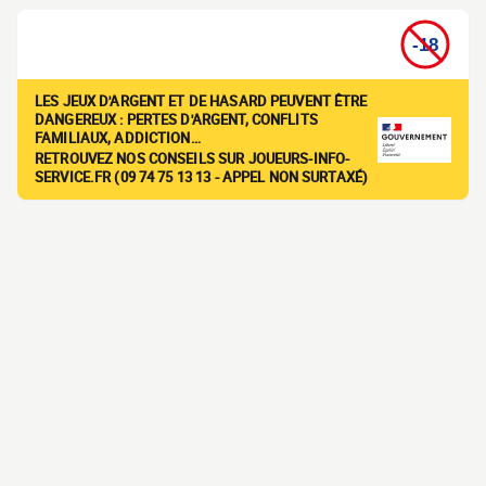
LES JEUX D'ARGENT ET DE HASARD PEUVENT ÊTRE
DANGEREUX : PERTES D'ARGENT, CONFLITS
FAMILIAUX, ADDICTION…
RETROUVEZ NOS CONSEILS SUR JOUEURS-INFO-
SERVICE.FR (09 74 75 13 13 - APPEL NON SURTAXÉ)