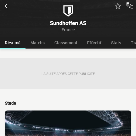
Sundhoffen AS
France
Résumé
Matchs
Classement
Effectif
Stats
Tr
LA SUITE APRÈS CETTE PUBLICITÉ
Stade