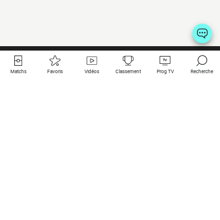
Matchs
Favoris
Vidéos
Classement
Prog TV
Recherche
Liens utiles
Clubs à la une
Tous les matchs
PSG
Matchs en live
Bayern Munich
Derniers résultats
Real Madrid
Matchs à venir
Inter
Match en streaming
Juventus
Contact
Manchester City
Mentions légales
Manchester United
Les amis de Foot Direct
Liverpool
Les guides de Foot Direct