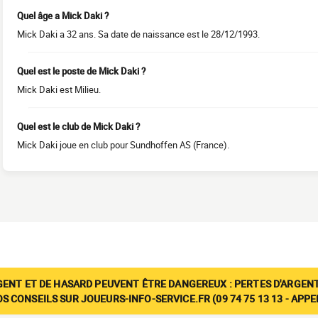
Quel âge a Mick Daki ?
Mick Daki a 32 ans. Sa date de naissance est le 28/12/1993.
Quel est le poste de Mick Daki ?
Mick Daki est Milieu.
Quel est le club de Mick Daki ?
Mick Daki joue en club pour Sundhoffen AS (France).
GENT ET DE HASARD PEUVENT ÊTRE DANGEREUX : PERTES D'ARGENT
 CONSEILS SUR JOUEURS-INFO-SERVICE.FR (09 74 75 13 13 - APP