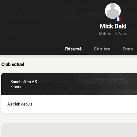
Mick Daki
Milieu - 32ans
Résumé
Carrière
Stats
Club actuel
Sundhoffen AS
France -
Au club depuis