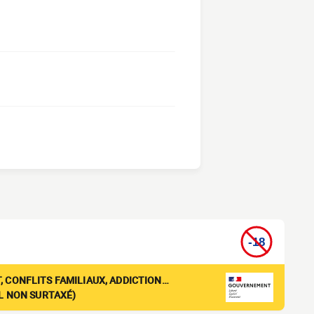
, CONFLITS FAMILIAUX, ADDICTION…
EL NON SURTAXÉ)