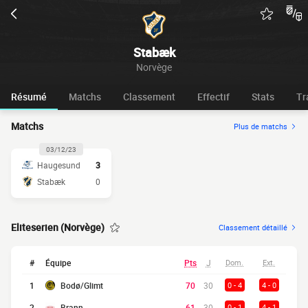
Stabæk
Norvège
Résumé
Matchs
Classement
Effectif
Stats
Tr
Matchs
Plus de matchs
03/12/23
Haugesund
3
Stabæk
0
Eliteserien (Norvège)
Classement détaillé
#
Équipe
Pts
J
Dom.
Ext.
1
Bodø/Glimt
70
30
0 - 4
4 - 0
2
Brann
61
30
0 - 1
4 - 1