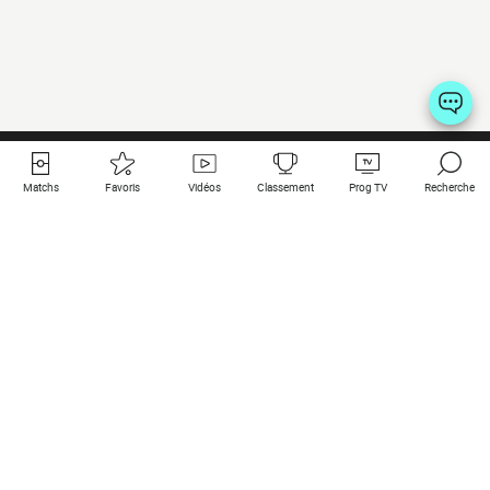
Matchs
Favoris
Vidéos
Classement
Prog TV
Recherche
Liens utiles
Clubs à la une
Tous les matchs
PSG
Matchs en live
Bayern Munich
Derniers résultats
Real Madrid
Matchs à venir
Inter
Match en streaming
Juventus
Contact
Manchester City
Mentions légales
Manchester United
Les amis de Foot Direct
Liverpool
Les guides de Foot Direct