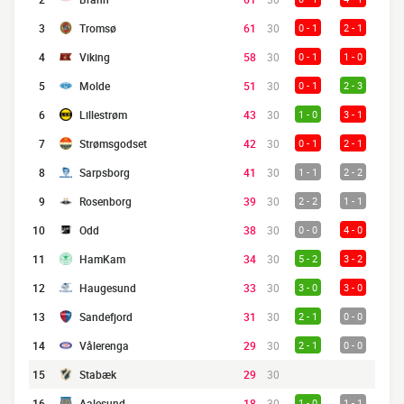
3
Tromsø
61
30
0 - 1
2 - 1
4
Viking
58
30
0 - 1
1 - 0
5
Molde
51
30
0 - 1
2 - 3
6
Lillestrøm
43
30
1 - 0
3 - 1
7
Strømsgodset
42
30
0 - 1
2 - 1
8
Sarpsborg
41
30
1 - 1
2 - 2
9
Rosenborg
39
30
2 - 2
1 - 1
10
Odd
38
30
0 - 0
4 - 0
11
HamKam
34
30
5 - 2
3 - 2
12
Haugesund
33
30
3 - 0
3 - 0
13
Sandefjord
31
30
2 - 1
0 - 0
14
Vålerenga
29
30
2 - 1
0 - 0
15
Stabæk
29
30
16
Aalesund
18
30
1 - 0
1 - 1