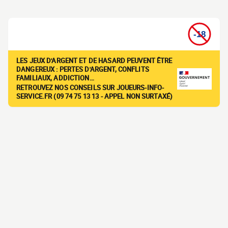
LES JEUX D'ARGENT ET DE HASARD PEUVENT ÊTRE
DANGEREUX : PERTES D'ARGENT, CONFLITS
FAMILIAUX, ADDICTION…
RETROUVEZ NOS CONSEILS SUR JOUEURS-INFO-
SERVICE.FR (09 74 75 13 13 - APPEL NON SURTAXÉ)