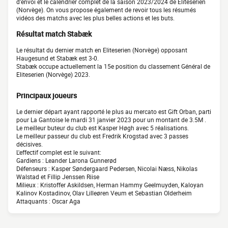
d'envoi et le calendrier complet de la saison 2023/2024 de Eliteserien
(Norvège). On vous propose également de revoir tous les résumés
vidéos des matchs avec les plus belles actions et les buts.
Résultat match Stabæk
Le résultat du dernier match en Eliteserien (Norvège) opposant
Haugesund et Stabæk est 3-0.
Stabæk occupe actuellement la 15e position du classement Général de
Eliteserien (Norvège) 2023.
Principaux joueurs
Le dernier départ ayant rapporté le plus au mercato est Gift Orban, parti
pour La Gantoise le mardi 31 janvier 2023 pour un montant de 3.5M .
Le meilleur buteur du club est Kasper Høgh avec 5 réalisations.
Le meilleur passeur du club est Fredrik Krogstad avec 3 passes
décisives.
L'effectif complet est le suivant:
Gardiens : Leander Larona Gunnerød
Défenseurs : Kasper Søndergaard Pedersen, Nicolai Næss, Nikolas
Walstad et Fillip Jenssen Riise
Milieux : Kristoffer Askildsen, Herman Hammy Geelmuyden, Kaloyan
Kalinov Kostadinov, Olav Lilleøren Veum et Sebastian Olderheim
Attaquants : Oscar Aga