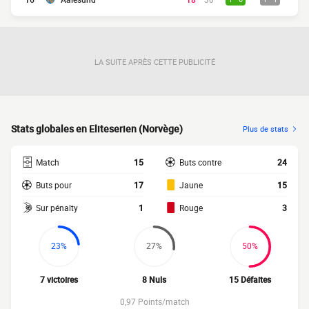
LA SUITE APRÈS CETTE PUBLICITÉ
Stats globales en Eliteserien (Norvège)
Plus de stats
Match
15
Buts contre
24
Buts pour
17
Jaune
15
Sur pénalty
1
Rouge
3
23%
27%
50%
7 victoires
8 Nuls
15 Défaites
0,97 Points/match