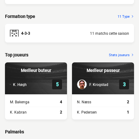
Formation type
11 Type
4-3-3
11 matchs cette saison
Top joueurs
Stats joueurs
Meilleur buteur
Meilleur passeur
5
3
K. Høgh
F. Krogstad
M. Bakenga
4
N. Næss
2
K. Kabran
2
K. Pedersen
1
Palmarès