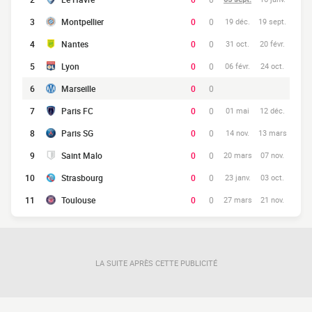
3
Montpellier
0
0
19 déc.
19 sept.
4
Nantes
0
0
31 oct.
20 févr.
5
Lyon
0
0
06 févr.
24 oct.
6
Marseille
0
0
7
Paris FC
0
0
01 mai
12 déc.
8
Paris SG
0
0
14 nov.
13 mars
9
Saint Malo
0
0
20 mars
07 nov.
10
Strasbourg
0
0
23 janv.
03 oct.
11
Toulouse
0
0
27 mars
21 nov.
LA SUITE APRÈS CETTE PUBLICITÉ