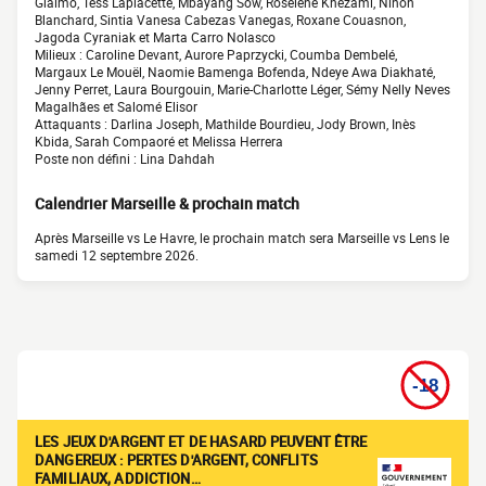
Giaimo, Tess Laplacette, Mbayang Sow, Roselène Khezami, Ninon
Blanchard, Sintia Vanesa Cabezas Vanegas, Roxane Couasnon,
Jagoda Cyraniak et Marta Carro Nolasco
Milieux : Caroline Devant, Aurore Paprzycki, Coumba Dembelé,
Margaux Le Mouël, Naomie Bamenga Bofenda, Ndeye Awa Diakhaté,
Jenny Perret, Laura Bourgouin, Marie-Charlotte Léger, Sémy Nelly Neves
Magalhães et Salomé Elisor
Attaquants : Darlina Joseph, Mathilde Bourdieu, Jody Brown, Inès
Kbida, Sarah Compaoré et Melissa Herrera
Poste non défini : Lina Dahdah
Calendrier Marseille & prochain match
Après Marseille vs Le Havre, le prochain match sera Marseille vs Lens le
samedi 12 septembre 2026.
LES JEUX D'ARGENT ET DE HASARD PEUVENT ÊTRE
DANGEREUX : PERTES D'ARGENT, CONFLITS
FAMILIAUX, ADDICTION…