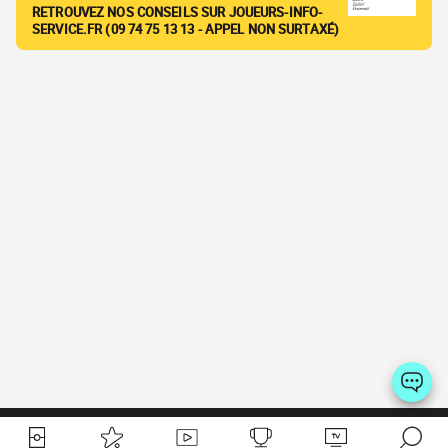
RETROUVEZ NOS CONSEILS SUR JOUEURS-INFO-
SERVICE.FR (09 74 75 13 13 - APPEL NON SURTAXÉ)