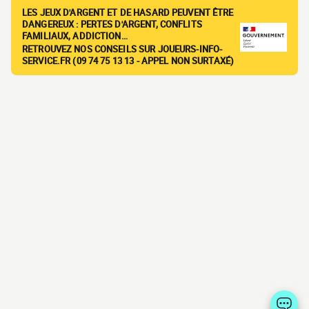
LES JEUX D'ARGENT ET DE HASARD PEUVENT ÊTRE
DANGEREUX : PERTES D'ARGENT, CONFLITS
FAMILIAUX, ADDICTION…
RETROUVEZ NOS CONSEILS SUR JOUEURS-INFO-
SERVICE.FR (09 74 75 13 13 - APPEL NON SURTAXÉ)