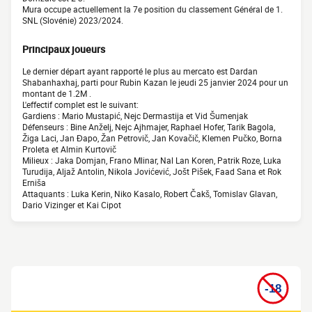
Mura occupe actuellement la 7e position du classement Général de 1.
SNL (Slovénie) 2023/2024.
Principaux joueurs
Le dernier départ ayant rapporté le plus au mercato est Dardan
Shabanhaxhaj, parti pour Rubin Kazan le jeudi 25 janvier 2024 pour un
montant de 1.2M .
L'effectif complet est le suivant:
Gardiens : Mario Mustapić, Nejc Dermastija et Vid Šumenjak
Défenseurs : Bine Anželj, Nejc Ajhmajer, Raphael Hofer, Tarik Bagola,
Žiga Laci, Jan Đapo, Žan Petrovič, Jan Kovačič, Klemen Pučko, Borna
Proleta et Almin Kurtovič
Milieux : Jaka Domjan, Frano Mlinar, Nal Lan Koren, Patrik Roze, Luka
Turudija, Aljaž Antolin, Nikola Jovićević, Jošt Pišek, Faad Sana et Rok
Erniša
Attaquants : Luka Kerin, Niko Kasalo, Robert Čakš, Tomislav Glavan,
Dario Vizinger et Kai Cipot