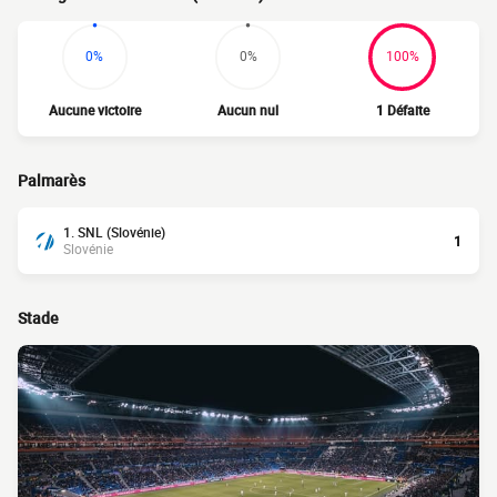
0%
0%
100%
Aucune victoire
Aucun nul
1 Défaite
Palmarès
1. SNL (Slovénie)
1
Slovénie
Stade