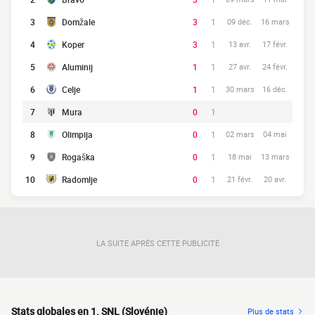
3
Domžale
3
1
09 déc.
16 mars
4
Koper
3
1
13 avr.
17 févr.
5
Aluminij
1
1
27 avr.
24 févr.
6
Celje
1
1
30 mars
16 déc.
7
Mura
0
1
8
Olimpija
0
1
02 mars
04 mai
9
Rogaška
0
1
18 mai
13 mars
10
Radomlje
0
1
21 févr.
20 avr.
LA SUITE APRÈS CETTE PUBLICITÉ
Stats globales en 1. SNL (Slovénie)
Plus de stats