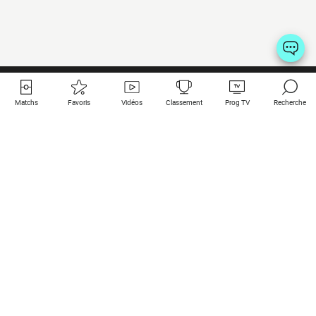
Matchs
Favoris
Vidéos
Classement
Prog TV
Recherche
Liens utiles
Clubs à la une
Tous les matchs
PSG
Matchs en live
Bayern Munich
Derniers résultats
Real Madrid
Matchs à venir
Inter
Match en streaming
Juventus
Contact
Manchester City
Mentions légales
Manchester United
Les amis de Foot Direct
Liverpool
Les guides de Foot Direct