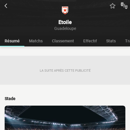
Etoile
Guadeloupe
Résumé
Matchs
Classement
Effectif
Stats
Tr
LA SUITE APRÈS CETTE PUBLICITÉ
Stade