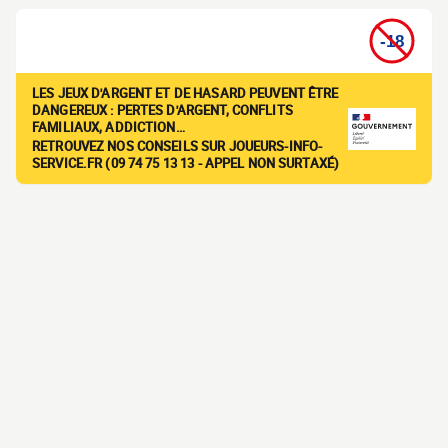
LES JEUX D'ARGENT ET DE HASARD PEUVENT ÊTRE
DANGEREUX : PERTES D'ARGENT, CONFLITS
FAMILIAUX, ADDICTION…
RETROUVEZ NOS CONSEILS SUR JOUEURS-INFO-
SERVICE.FR (09 74 75 13 13 - APPEL NON SURTAXÉ)