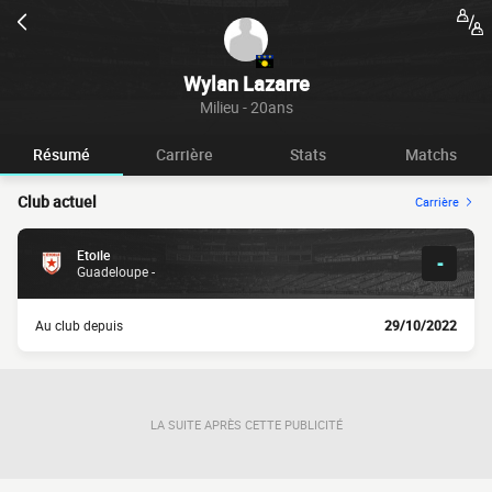
Wylan Lazarre
Milieu - 20ans
Résumé
Carrière
Stats
Matchs
Club actuel
Carrière
Etoile
-
Guadeloupe -
Au club depuis
29/10/2022
LA SUITE APRÈS CETTE PUBLICITÉ