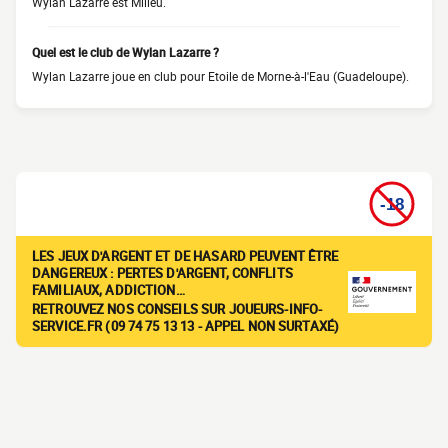
Wylan Lazarre est Milieu.
Quel est le club de Wylan Lazarre ?
Wylan Lazarre joue en club pour Etoile de Morne-à-l'Eau (Guadeloupe).
LES JEUX D'ARGENT ET DE HASARD PEUVENT ÊTRE
DANGEREUX : PERTES D'ARGENT, CONFLITS
FAMILIAUX, ADDICTION…
RETROUVEZ NOS CONSEILS SUR JOUEURS-INFO-
SERVICE.FR (09 74 75 13 13 - APPEL NON SURTAXÉ)