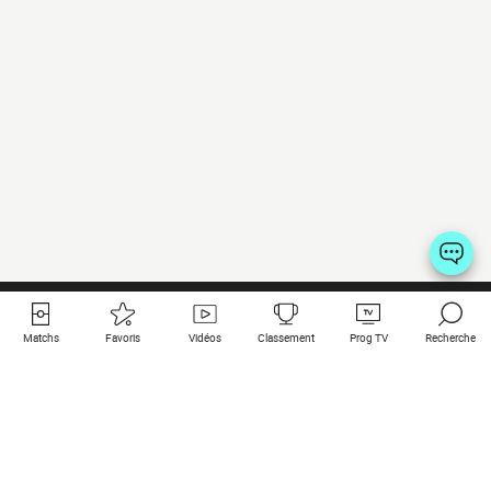
Matchs
Favoris
Vidéos
Classement
Prog TV
Recherche
Liens utiles
Clubs à la une
Tous les matchs
PSG
Matchs en live
Bayern Munich
Derniers résultats
Real Madrid
Matchs à venir
Inter