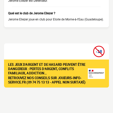
Jerome Eliezer est Défenseur.
Quel est le club de Jerome Eliezer ?
Jerome Eliezer joue en club pour Etoile de Morne-à-l'Eau (Guadeloupe).
LES JEUX D'ARGENT ET DE HASARD PEUVENT ÊTRE
DANGEREUX : PERTES D'ARGENT, CONFLITS
FAMILIAUX, ADDICTION…
RETROUVEZ NOS CONSEILS SUR JOUEURS-INFO-
SERVICE.FR (09 74 75 13 13 - APPEL NON SURTAXÉ)