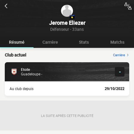
Jerome Eliezer
Défenseur - 33ans
Résumé
Carrière
Stats
Matchs
Club actuel
Carrière
Etoile
-
Guadeloupe -
Au club depuis
29/10/2022
LA SUITE APRÈS CETTE PUBLICITÉ