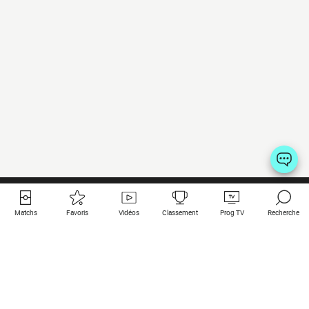
Matchs
Favoris
Vidéos
Classement
Prog TV
Recherche
Liens utiles
Clubs à la une
Tous les matchs
PSG
Matchs en live
Bayern Munich
Derniers résultats
Real Madrid
Matchs à venir
Inter