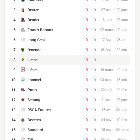
3
Deinze
0
0
07 oct.
20 janv.
4
Dender
0
0
13 janv.
27 août
5
Francs Borains
0
0
02 mars
17 sept.
6
Jong Genk
0
0
17 févr.
28 oct.
7
Ostende
0
0
03 févr.
02 déc.
8
Lierse
0
0
9
Liège
0
0
16 mars
11 nov.
10
Lommel
0
0
03 sept.
16 déc.
11
Patro
0
0
20 août
24 févr.
12
Seraing
0
0
21 oct.
27 janv.
13
RSCA Futures
0
0
13 avr.
30 sept.
14
Beveren
0
0
04 nov.
10 févr.
15
Standard
0
0
25 nov.
30 mars
16
ZW
0
0
09 déc.
20 avr.