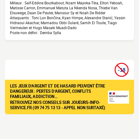
Milieux : Saïf-Eddine Boutkabout, Noam Mayoka-Tika, Elton Yeboah,
Matisse Carron, Emmanuel Matuta La Nkenda Nosa, Thiebe Van
Elsuwege, Daan De Peuter, Mansour Sy et Noah De Ridder
Attaquants : Toni Lun Bončina, Kyan Himpe, Alexandre Stanić, Yassin
Hidraoui Akachar, Mamadou Obbi Oularé, Samih El Touile, Tiago
Vermeulen et Hugo Masaki Muadi-Dado
Poste non défini : Demba Sylla
LES JEUX D'ARGENT ET DE HASARD PEUVENT ÊTRE
DANGEREUX : PERTES D'ARGENT, CONFLITS
FAMILIAUX, ADDICTION…
RETROUVEZ NOS CONSEILS SUR JOUEURS-INFO-
SERVICE.FR (09 74 75 13 13 - APPEL NON SURTAXÉ)