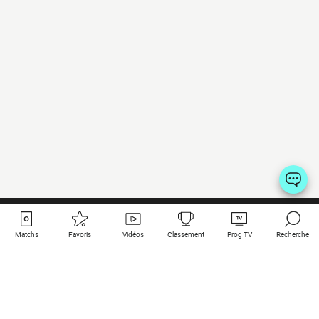
Matchs
Favoris
Vidéos
Classement
Prog TV
Recherche
Liens utiles
Clubs à la une
Tous les matchs
PSG
Matchs en live
Bayern Munich
Derniers résultats
Real Madrid