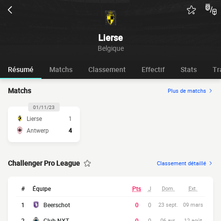
Lierse
Belgique
Résumé
Matchs
Classement
Effectif
Stats
Tr
Matchs
Plus de matchs
01/11/23
Lierse
1
Antwerp
4
Challenger Pro League
Classement détaillé
#
Équipe
Pts
J
Dom.
Ext.
1
Beerschot
0
0
23 sept.
09 mars
2
Club NXT
0
0
06 avr.
12 août