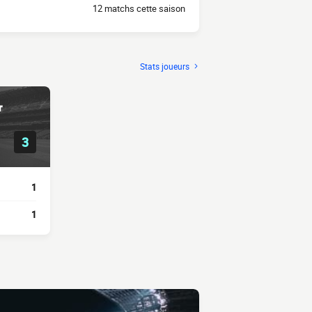
12 matchs cette saison
Stats joueurs
r
3
1
1