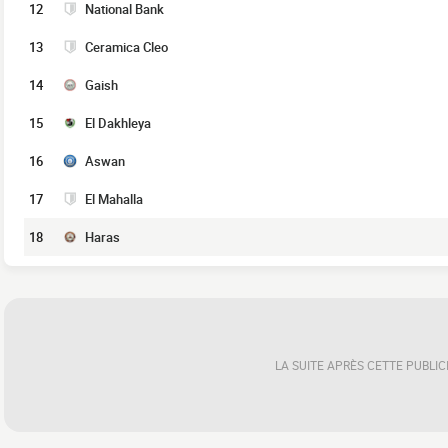
12
National Bank
13
Ceramica Cleo
14
Gaish
15
El Dakhleya
16
Aswan
17
El Mahalla
18
Haras
LA SUITE APRÈS CETTE PUBLIC