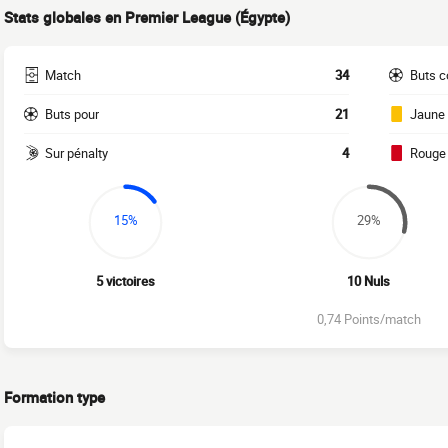
Stats globales en Premier League (Égypte)
Match
34
Buts c
Buts pour
21
Jaune
Sur pénalty
4
Rouge
15%
29%
5 victoires
10 Nuls
0,74 Points/match
Formation type