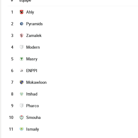
#
Équipe
1
Ahly
2
Pyramids
3
Zamalek
4
Modern
5
Masry
6
ENPPI
7
Mokawloon
8
Ittihad
9
Pharco
10
Smouha
11
Ismaily