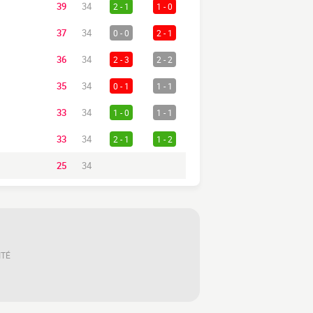
39
34
2 - 1
1 - 0
37
34
0 - 0
2 - 1
36
34
2 - 3
2 - 2
35
34
0 - 1
1 - 1
33
34
1 - 0
1 - 1
33
34
2 - 1
1 - 2
25
34
ITÉ