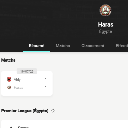
Haras
Égypte
Résumé
Matchs
Classement
Effecti
Matchs
19/07/23
Ahly
1
Haras
1
Premier League (Égypte)