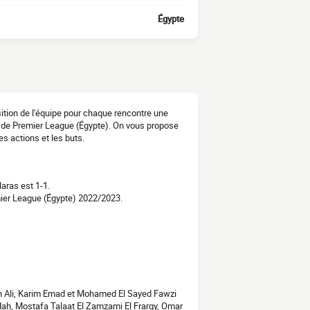
Égypte
sition de l'équipe pour chaque rencontre une
23 de Premier League (Égypte). On vous propose
s actions et les buts.
aras est 1-1.
ier League (Égypte) 2022/2023.
 Ali, Karim Emad et Mohamed El Sayed Fawzi
h, Mostafa Talaat El Zamzami El Frargy, Omar