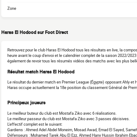
Zone
Haras El Hodood sur Foot Direct
Retrouvez pour le club Haras El Hodood tous les résultats en live, la compo
heure avant le coup d'envoi et le calendrier complet de la saison 2022/20
également de revoir tous les résumés vidéos des matchs avec les plus belle
Résultat match Haras El Hodood
Le résultat du dernier match en Premier League (Égypte) opposant Ahly et H
Haras occupe actuellement la 18e position du classement Général de Prem
Principaux joueurs
Le meilleur buteur du club est Mostafa Ziko avec 6 réalisations.
Le meilleur passeur du club est Mostafa Ziko avec 3 passes décisives.
L'effectif complet est le suivant:
Gardiens : Ahmed Adel Abdel Moneim, Mosad Awad, Emad El Sayed, Sameh
Défenseurs : Mohamed Tarek Abu El Ezz, Ahmed Hany Hussin Ibrahim Ebada