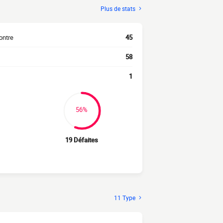
Plus de stats
ontre
45
58
1
56%
19 Défaites
11 Type