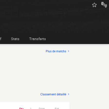
f
Stats
Transferts
Plus de matchs
Classement détaillé
Dom.
Ext.