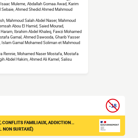
, Isaac Muleme, Abdallah Gomaa Awad, Karim
 El Sebaie, Ahmed Shedid Ahmed Mahmoud
Ayesh, Mahmoud Salah Abdel Naser, Mahmoud
emsah Abou El Hamid, Saied Mourad,
Haram, Ibrahim Abdel Khaleq, Fawzi Mohamed
stafa Gamal, Ahmed Dawooda, Gharib Yasser
al, Islam Gamal Mohamed Soliman et Mahmoud
ya Rennie, Mohamed Naser Mostafa, Mostafa
h Abdel Hakim, Ahmed Ali Kamel, Salisu
, CONFLITS FAMILIAUX, ADDICTION…
EL NON SURTAXÉ)