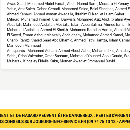
Awad Saad, Mohamed Abdel Fattah, Abdel Hamid Sami, Mostafa El Zenary
Yehia, Amr Saleh, Gehad Genadi, Mohamed Saied, Belal Shaaban, Ahmed
Ahmed Kenawi, Ahmed Ayman Awadalla, Ibrahim El Kadi et Islam Gaber
Milieux : Muhamad Yousef Khalil Darwish, Mohamed Aziz Abid, Ibrahim 
Abdallah, Mahmoud Abdallah Mostafa, Islam Abou Salima, Ahmed Ismail T
Mohamed Abdallah, Ahmed El Sheikh, Mohamed Ramdan Hamid, Ahmed Al 
El Sayed, Emam Ashour Metwally Abdelghany, Mohamed Ahmed Kamel, Mo
Gharib, Ramzi Khaled Saad Abd Elhamid, Ahmed Fathi Hamza, Islam Gam
Mamdouh Mahmoud
Attaquants : Mohamed Adham, Ahmed Abdul Zaher, Mohamed Eid, Amadai
Sobhi, Odoh Valentine, Omar Bassam, Mahmoud Youssef Abou Gouda, Wagi
Mubarak, Kingsley Fidelis Kuku, Momen Awad et Emmanuel David
GENT ET DE HASARD PEUVENT ÊTRE DANGEREUX : PERTES D'ARGENT
 CONSEILS SUR JOUEURS-INFO-SERVICE.FR (09 74 75 13 13 - APP