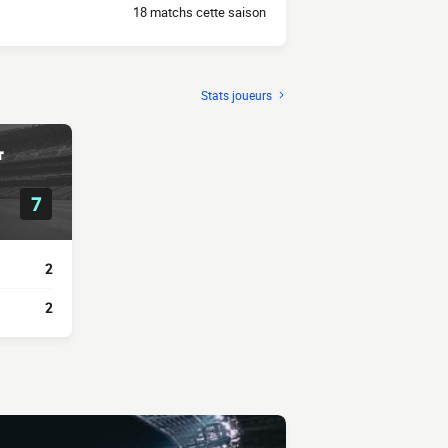
18 matchs cette saison
Stats joueurs
r
7
2
2