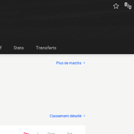
f
Stats
Transferts
Plus de matchs
Classement détaillé
Dom.
Ext.