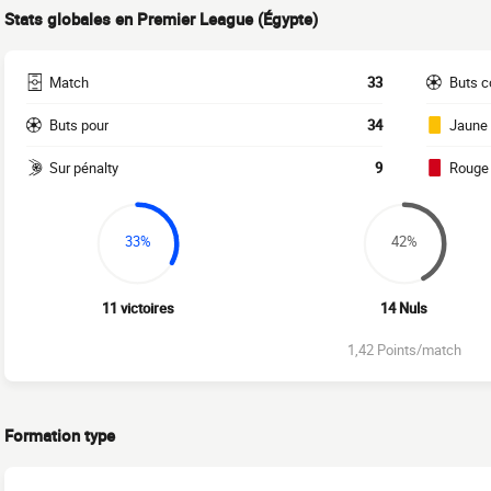
Stats globales en Premier League (Égypte)
Match
33
Buts c
Buts pour
34
Jaune
Sur pénalty
9
Rouge
33%
42%
11 victoires
14 Nuls
1,42 Points/match
Formation type