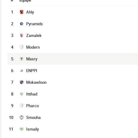
#
Équipe
1
Ahly
2
Pyramids
3
Zamalek
4
Modern
5
Masry
6
ENPPI
7
Mokawloon
8
Ittihad
9
Pharco
10
Smouha
11
Ismaily