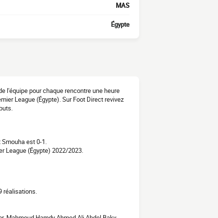
MAS
Égypte
n de l'équipe pour chaque rencontre une heure
emier League (Égypte). Sur Foot Direct revivez
buts.
t Smouha est 0-1.
er League (Égypte) 2022/2023.
 réalisations.
or, Mahmoud Hamdy Ahmed Ali Abdel Baky,