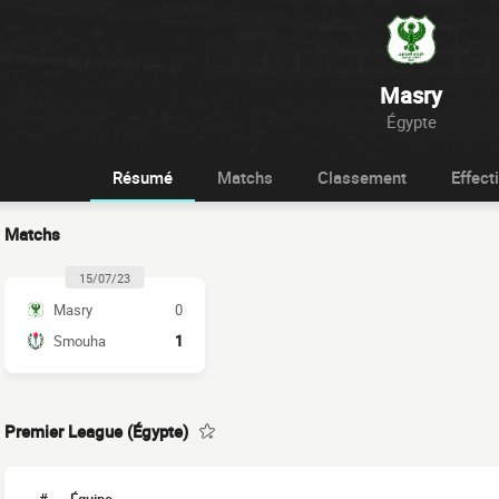
Masry
Égypte
Résumé
Matchs
Classement
Effecti
Matchs
15/07/23
Masry
0
Smouha
1
Premier League (Égypte)