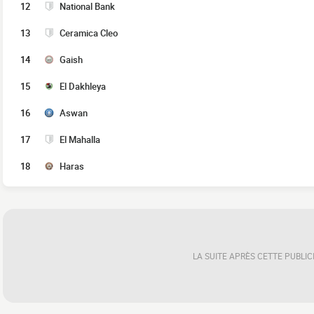
12
National Bank
13
Ceramica Cleo
14
Gaish
15
El Dakhleya
16
Aswan
17
El Mahalla
18
Haras
LA SUITE APRÈS CETTE PUBLIC