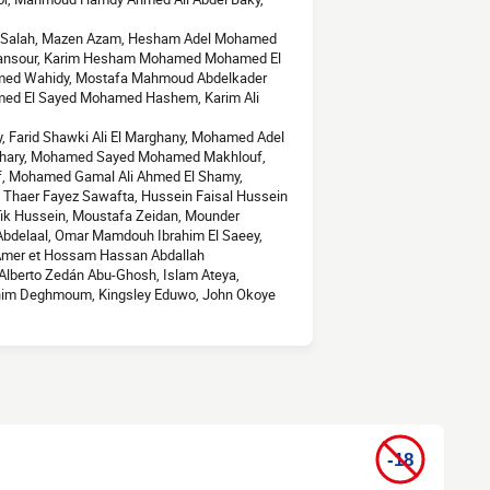
m Salah, Mazen Azam, Hesham Adel Mohamed
ansour, Karim Hesham Mohamed Mohamed El
med Wahidy, Mostafa Mahmoud Abdelkader
med El Sayed Mohamed Hashem, Karim Ali
y, Farid Shawki Ali El Marghany, Mohamed Adel
Gohary, Mohamed Sayed Mohamed Makhlouf,
 Mohamed Gamal Ali Ahmed El Shamy,
d Thaer Fayez Sawafta, Hussein Faisal Hussein
ik Hussein, Moustafa Zeidan, Mounder
elaal, Omar Mamdouh Ibrahim El Saeey,
Amer et Hossam Hassan Abdallah
Alberto Zedán Abu-Ghosh, Islam Ateya,
im Deghmoum, Kingsley Eduwo, John Okoye