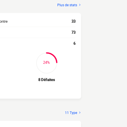
Plus de stats
ontre
33
73
6
24%
8 Défaites
11 Type