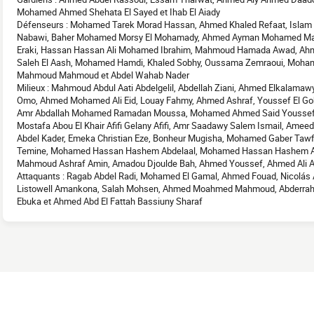
Mohamed Ahmed Shehata El Sayed et Ihab El Aiady
Défenseurs : Mohamed Tarek Morad Hassan, Ahmed Khaled Refaat, Isla
Nabawi, Baher Mohamed Morsy El Mohamady, Ahmed Ayman Mohamed M
Eraki, Hassan Hassan Ali Mohamed Ibrahim, Mahmoud Hamada Awad, Ah
Saleh El Aash, Mohamed Hamdi, Khaled Sobhy, Oussama Zemraoui, Moha
Mahmoud Mahmoud et Abdel Wahab Nader
Milieux : Mahmoud Abdul Aati Abdelgelil, Abdellah Ziani, Ahmed Elkalamaw
Omo, Ahmed Mohamed Ali Eid, Louay Fahmy, Ahmed Ashraf, Youssef El 
Amr Abdallah Mohamed Ramadan Moussa, Mohamed Ahmed Said Youssef,
Mostafa Abou El Khair Afifi Gelany Afifi, Amr Saadawy Salem Ismail, Amee
Abdel Kader, Emeka Christian Eze, Bonheur Mugisha, Mohamed Gaber Tawf
Temine, Mohamed Hassan Hashem Abdelaal, Mohamed Hassan Hashem Abd
Mahmoud Ashraf Amin, Amadou Djoulde Bah, Ahmed Youssef, Ahmed Ali 
Attaquants : Ragab Abdel Radi, Mohamed El Gamal, Ahmed Fouad, Nicolás 
Listowell Amankona, Salah Mohsen, Ahmed Moahmed Mahmoud, Abderrah
Ebuka et Ahmed Abd El Fattah Bassiuny Sharaf