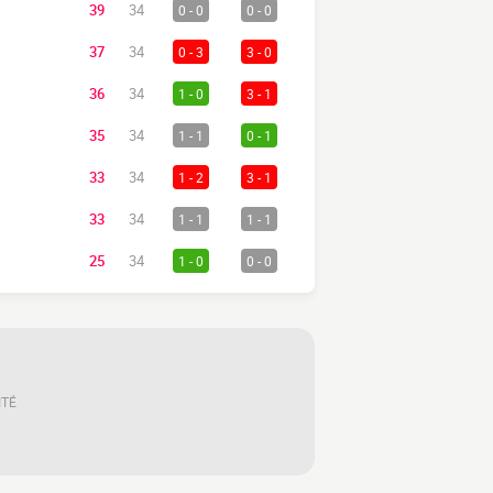
39
34
0 - 0
0 - 0
37
34
0 - 3
3 - 0
36
34
1 - 0
3 - 1
35
34
1 - 1
0 - 1
33
34
1 - 2
3 - 1
33
34
1 - 1
1 - 1
25
34
1 - 0
0 - 0
ITÉ