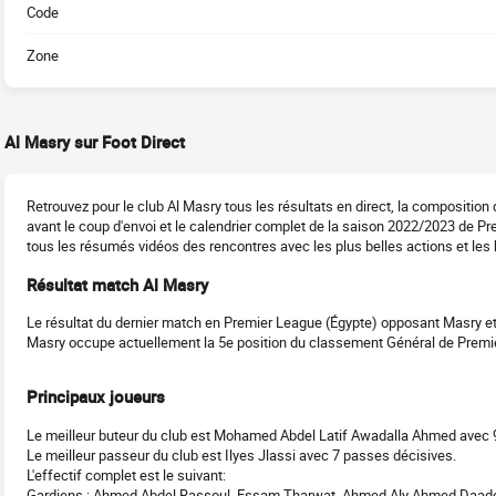
Code
Zone
Al Masry sur Foot Direct
Retrouvez pour le club Al Masry tous les résultats en direct, la compositio
avant le coup d'envoi et le calendrier complet de la saison 2022/2023 de Pr
tous les résumés vidéos des rencontres avec les plus belles actions et les 
Résultat match Al Masry
Le résultat du dernier match en Premier League (Égypte) opposant Masry e
Masry occupe actuellement la 5e position du classement Général de Premi
Principaux joueurs
Le meilleur buteur du club est Mohamed Abdel Latif Awadalla Ahmed avec 9
Le meilleur passeur du club est Ilyes Jlassi avec 7 passes décisives.
L'effectif complet est le suivant:
Gardiens : Ahmed Abdel Rassoul, Essam Tharwat, Ahmed Aly Ahmed Daad