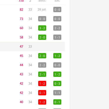
Pts
J
82
33
26 juil.
0 - 0
73
34
0 - 0
0 - 0
60
34
3 - 2
2 - 2
58
34
2 - 0
1 - 1
47
33
45
34
2 - 0
1 - 2
44
34
2 - 2
0 - 0
43
34
2 - 1
1 - 2
42
34
1 - 2
0 - 3
42
34
0 - 1
1 - 1
40
34
1 - 2
0 - 1