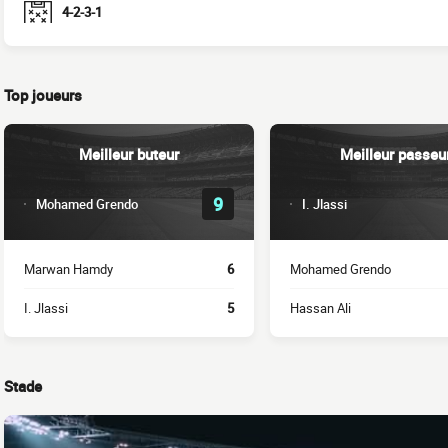
4-2-3-1
Top joueurs
Meilleur buteur
Meilleur passeu
9
Mohamed Grendo
I. Jlassi
Marwan Hamdy
6
Mohamed Grendo
I. Jlassi
5
Hassan Ali
Stade