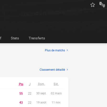
f
Stats
Transferts
Plus de matchs
Classement détaillé
Pts
J
Dom.
Ext.
55
22
30 sept.
02 mars
43
22
19 août
11 nov.