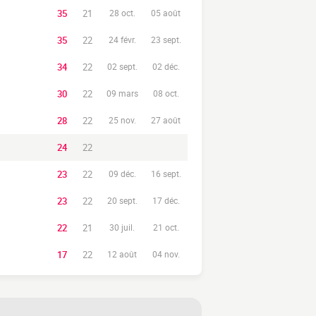
35
21
28 oct.
05 août
35
22
24 févr.
23 sept.
34
22
02 sept.
02 déc.
30
22
09 mars
08 oct.
28
22
25 nov.
27 août
24
22
23
22
09 déc.
16 sept.
23
22
20 sept.
17 déc.
22
21
30 juil.
21 oct.
17
22
12 août
04 nov.