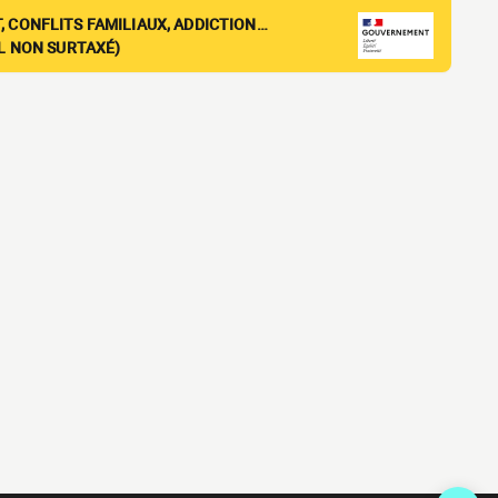
, CONFLITS FAMILIAUX, ADDICTION…
EL NON SURTAXÉ)