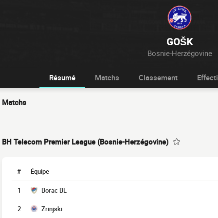
GOŠK
Bosnie-Herzégovine
Résumé
Matchs
Classement
Effecti
Matchs
BH Telecom Premier League (Bosnie-Herzégovine)
#
Équipe
1
Borac BL
2
Zrinjski