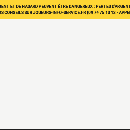
GENT ET DE HASARD PEUVENT ÊTRE DANGEREUX : PERTES D'ARGENT
 CONSEILS SUR JOUEURS-INFO-SERVICE.FR (09 74 75 13 13 - APP