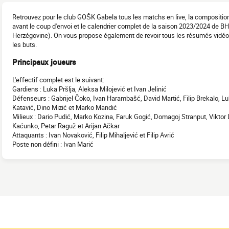
Retrouvez pour le club GOŠK Gabela tous les matchs en live, la compositio
avant le coup d'envoi et le calendrier complet de la saison 2023/2024 de 
Herzégovine). On vous propose également de revoir tous les résumés vidéo
les buts.
Principaux joueurs
L'effectif complet est le suivant:
Gardiens : Luka Pršlja, Aleksa Milojević et Ivan Jelinić
Défenseurs : Gabrijel Čoko, Ivan Harambašć, David Martić, Filip Brekalo, Lu
Katavić, Dino Mizić et Marko Mandić
Milieux : Dario Pudić, Marko Kozina, Faruk Gogić, Domagoj Stranput, Viktor 
Kaćunko, Petar Raguž et Arijan Ačkar
Attaquants : Ivan Novaković, Filip Mihaljević et Filip Avrić
Poste non défini : Ivan Marić