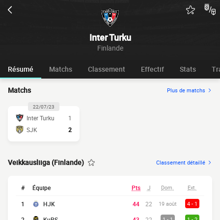
Inter Turku
Finlande
Résumé
Matchs
Classement
Effectif
Stats
Tr
Matchs
Plus de matchs
22/07/23
Inter Turku
1
SJK
2
Veikkausliiga (Finlande)
Classement détaillé
#
Équipe
Pts
J
Dom.
Ext.
1
HJK
44
22
19 août
4 - 1
2
KuPS
43
22
1 - 1
1 - 2