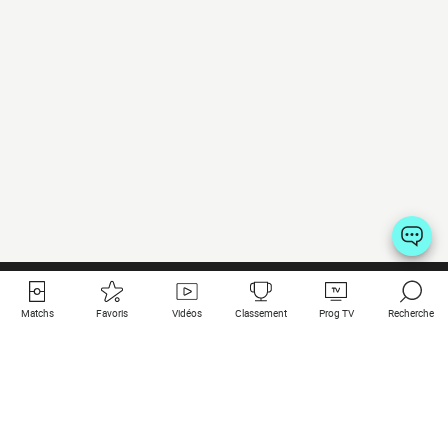
Matchs
Favoris
Vidéos
Classement
Prog TV
Recherche
Liens utiles
Clubs à la une
Tous les matchs
PSG
Matchs en live
Bayern Munich
Derniers résultats
Real Madrid
Matchs à venir
Inter