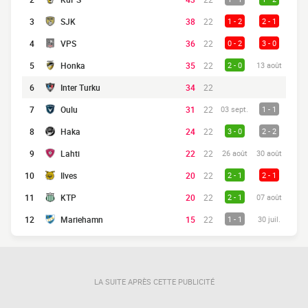
3
SJK
38
22
1 - 2
2 - 1
4
VPS
36
22
0 - 2
3 - 0
5
Honka
35
22
2 - 0
13 août
6
Inter Turku
34
22
7
Oulu
31
22
03 sept.
1 - 1
8
Haka
24
22
3 - 0
2 - 2
9
Lahti
22
22
26 août
30 août
10
Ilves
20
22
2 - 1
2 - 1
11
KTP
20
22
2 - 1
07 août
12
Mariehamn
15
22
1 - 1
30 juil.
LA SUITE APRÈS CETTE PUBLICITÉ