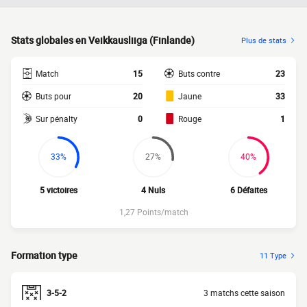
Stats globales en Veikkausliiga (Finlande)
Plus de stats
Match
15
Buts contre
23
Buts pour
20
Jaune
33
Sur pénalty
0
Rouge
1
33%
27%
40%
5 victoires
4 Nuls
6 Défaites
1,27 Points/match
Formation type
11 Type
3-5-2
3 matchs cette saison