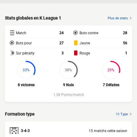
Stats globales en K League 1
Plus de stats
Match
24
Buts contre
28
Buts pour
27
Jaune
56
Sur pénalty
3
Rouge
1
33%
38%
29%
8 victoires
9 Nuls
7 Défaites
1,38 Points/match
Formation type
11 Type
3-4-3
15 matchs cette saison