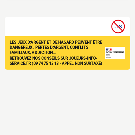
LES JEUX D'ARGENT ET DE HASARD PEUVENT ÊTRE
DANGEREUX : PERTES D'ARGENT, CONFLITS
FAMILIAUX, ADDICTION…
RETROUVEZ NOS CONSEILS SUR JOUEURS-INFO-
SERVICE.FR (09 74 75 13 13 - APPEL NON SURTAXÉ)