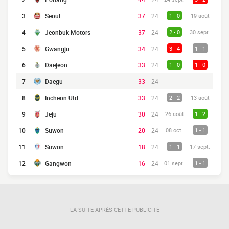
3
Seoul
37
24
1 - 0
19 août
4
Jeonbuk Motors
37
24
2 - 0
30 sept.
5
Gwangju
34
24
3 - 4
1 - 1
6
Daejeon
33
24
1 - 0
1 - 0
7
Daegu
33
24
8
Incheon Utd
33
24
2 - 2
13 août
9
Jeju
30
24
26 août
1 - 2
10
Suwon
20
24
08 oct.
1 - 1
11
Suwon
18
24
1 - 1
17 sept.
12
Gangwon
16
24
01 sept.
1 - 1
LA SUITE APRÈS CETTE PUBLICITÉ