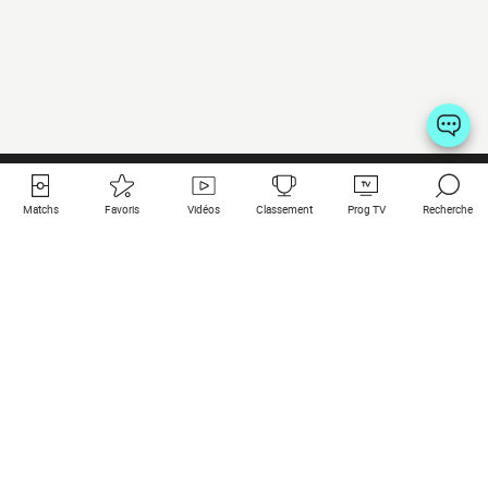
Matchs
Favoris
Vidéos
Classement
Prog TV
Recherche
Liens utiles
Clubs à la une
Tous les matchs
PSG
Matchs en live
Bayern Munich
Derniers résultats
Real Madrid
Matchs à venir
Inter
Match en streaming
Juventus
Contact
Manchester City
Mentions légales
Manchester United
Les amis de Foot Direct
Liverpool
Les guides de Foot Direct