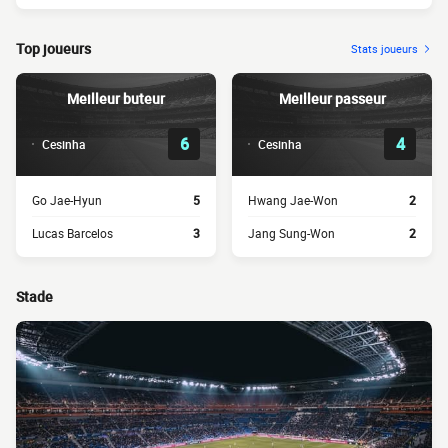
Top joueurs
Stats joueurs
Meilleur buteur
Meilleur passeur
6
4
Cesinha
Cesinha
Go Jae-Hyun
5
Hwang Jae-Won
2
Lucas Barcelos
3
Jang Sung-Won
2
Stade