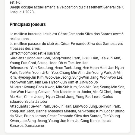
est 1-0.
Daegu occupe actuellement la 7e position du classement Général de K
League 1 2023.
Principaux joueurs
Le meilleur buteur du club est César Fernando Silva dos Santos avec 6
réalisations.
Le meilleur passeur du club est César Fernando Silva dos Santos avec
4 passes décisives.
L'effectif complet est le suivant:
Gardiens : Dong-Min Goh, Sang-Young Park, Ji-Yul Han, Tae-Yun Ahn,
Young-Eun Choi, Seung-Hoon Oh et Tae-Hee Han
Défenseurs : Yun-Seo Jung, Heon-Taek Jung, Hee-Hoon Han, Jae-Hyun
Park, Tae-Min Yoon, Ji-Un Yoo, Chang-Min Ahn, Jin-Young Park, Ji-Min
Rim, Hyeong-Jin Kim, Woo-Jae Jeong, Sung-Won Jang, Won-Woo Lee,
Yeon-Won Sim, Rim Lee, Hyeon-Jun Kim et Jin-Woo Jo
Milieux : Kwang-Deok Kwon, Min-Sub Kim, Soo-Min Bae, Seung-Min Son,
Jae-Won Hwang, Geovani Reis Nascimento Júnior, Min-Gi Choi, Jong-
Mu Han, Chi-In Jeong, Hyun-Cheol Jung, Yong-Rae Lee et Carlos
Eduardo Bacila Jatobá
Attaquants : Se-Min Park, Seo-Jin Han, Eun-Woo Jung, Gi-Hyun Park,
Yong-Jun Jeon, Danrlei Medeiros Moreira, Min-Young Kim, Edgar Bruno
da Silva, Bruno Lamas, César Fernando Silva dos Santos, Tae-Young
Kwon, Jae-Sang Jeong, Young-Jun Kim, Ju-Gong Kim et Lucas
Barcelos Damasceno