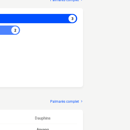
3
2
Palmarès complet
Dauphins
Anyang