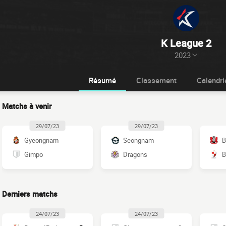
K League 2
2023
Résumé
Classement
Calendri
Matchs à venir
29/07/23
29/07/23
Gyeongnam
Seongnam
B
Gimpo
Dragons
B
Derniers matchs
24/07/23
24/07/23