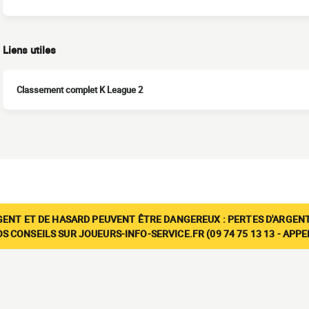
Liens utiles
Classement complet K League 2
GENT ET DE HASARD PEUVENT ÊTRE DANGEREUX : PERTES D'ARGENT
 CONSEILS SUR JOUEURS-INFO-SERVICE.FR (09 74 75 13 13 - APP