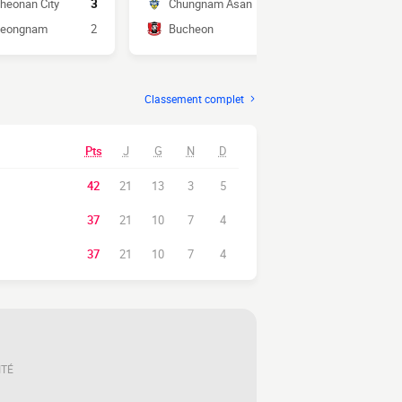
heonan City
3
Chungnam Asan
1
Gyeongna
eongnam
2
Bucheon
0
Gimcheon
Classement complet
Pts
J
G
N
D
42
21
13
3
5
37
21
10
7
4
37
21
10
7
4
ITÉ