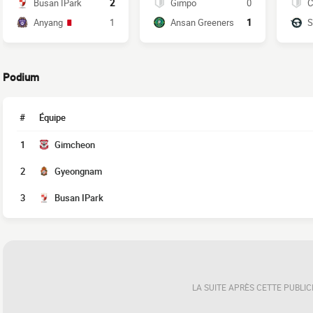
Busan IPark
2
Gimpo
0
C
Anyang
1
Ansan Greeners
1
S
Podium
#
Équipe
1
Gimcheon
2
Gyeongnam
3
Busan IPark
LA SUITE APRÈS CETTE PUBLIC