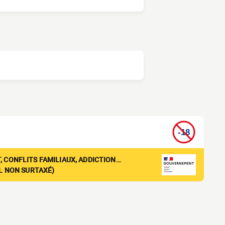
, CONFLITS FAMILIAUX, ADDICTION…
EL NON SURTAXÉ)