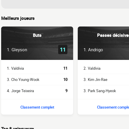
Meilleurs joueurs
Buts
Passes décisive
11
1.
Gleyson
1.
Andrigo
1.
Valdívia
11
2.
Valdívia
3.
Cho Young-Wook
10
3.
Kim Jin-Rae
4.
Jorge Teixeira
9
3.
Park Sang-Hyeok
Classement complet
Classement comple
Top 8 vainqueurs