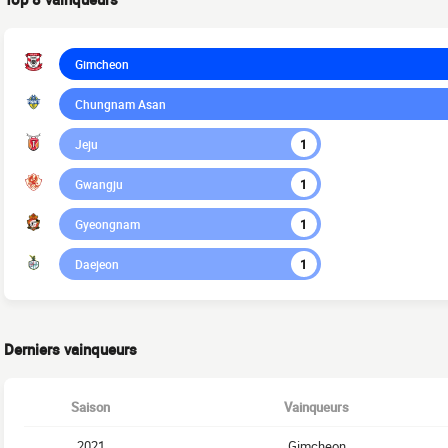
Gimcheon
Chungnam Asan
Jeju
1
Gwangju
1
Gyeongnam
1
Daejeon
1
Derniers vainqueurs
Saison
Vainqueurs
2021
Gimcheon