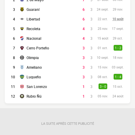
3
Guaraní
6
3
24 sept.
29 nov.
4
Libertad
6
3
22 oct.
10 août
5
Recoleta
4
3
25 nov.
17 sept.
6
Nacional
4
3
15 août
29 oct.
7
Cerro Porteño
3
3
01 oct.
1 - 2
8
Olimpia
3
3
10 sept.
18 nov.
9
Ameliano
3
3
15 nov.
03 sept.
10
Luqueño
3
3
08 oct.
1 - 4
11
San Lorenzo
1
3
3 - 0
15 oct.
12
Rubio Ñú
1
3
05 nov.
24 août
LA SUITE APRÈS CETTE PUBLICITÉ