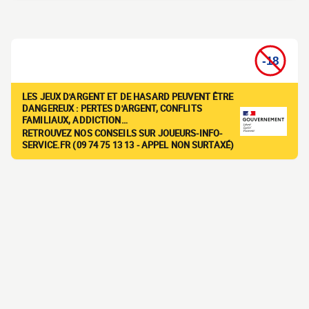
LES JEUX D'ARGENT ET DE HASARD PEUVENT ÊTRE
DANGEREUX : PERTES D'ARGENT, CONFLITS
FAMILIAUX, ADDICTION…
RETROUVEZ NOS CONSEILS SUR JOUEURS-INFO-
SERVICE.FR (09 74 75 13 13 - APPEL NON SURTAXÉ)