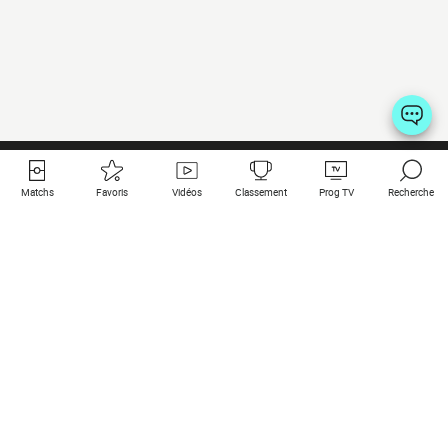
Matchs
Favoris
Vidéos
Classement
Prog TV
Recherche
Liens utiles
Clubs à la une
Tous les matchs
PSG
Matchs en live
Bayern Munich
Derniers résultats
Real Madrid
Matchs à venir
Inter
Match en streaming
Juventus
Contact
Manchester City
Mentions légales
Manchester United
Les amis de Foot Direct
Liverpool
Les guides de Foot Direct