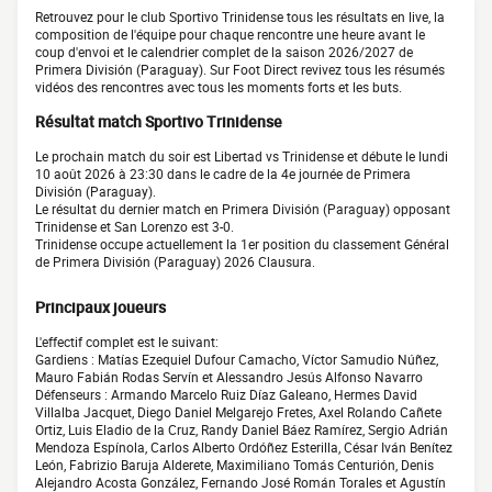
Retrouvez pour le club Sportivo Trinidense tous les résultats en live, la
composition de l'équipe pour chaque rencontre une heure avant le
coup d'envoi et le calendrier complet de la saison 2026/2027 de
Primera División (Paraguay). Sur Foot Direct revivez tous les résumés
vidéos des rencontres avec tous les moments forts et les buts.
Résultat match Sportivo Trinidense
Le prochain match du soir est Libertad vs Trinidense et débute le lundi
10 août 2026 à 23:30 dans le cadre de la 4e journée de Primera
División (Paraguay).
Le résultat du dernier match en Primera División (Paraguay) opposant
Trinidense et San Lorenzo est 3-0.
Trinidense occupe actuellement la 1er position du classement Général
de Primera División (Paraguay) 2026 Clausura.
Principaux joueurs
L'effectif complet est le suivant:
Gardiens : Matías Ezequiel Dufour Camacho, Víctor Samudio Núñez,
Mauro Fabián Rodas Servín et Alessandro Jesús Alfonso Navarro
Défenseurs : Armando Marcelo Ruiz Díaz Galeano, Hermes David
Villalba Jacquet, Diego Daniel Melgarejo Fretes, Axel Rolando Cañete
Ortiz, Luis Eladio de la Cruz, Randy Daniel Báez Ramírez, Sergio Adrián
Mendoza Espínola, Carlos Alberto Ordóñez Esterilla, César Iván Benítez
León, Fabrizio Baruja Alderete, Maximiliano Tomás Centurión, Denis
Alejandro Acosta González, Fernando José Román Torales et Agustín