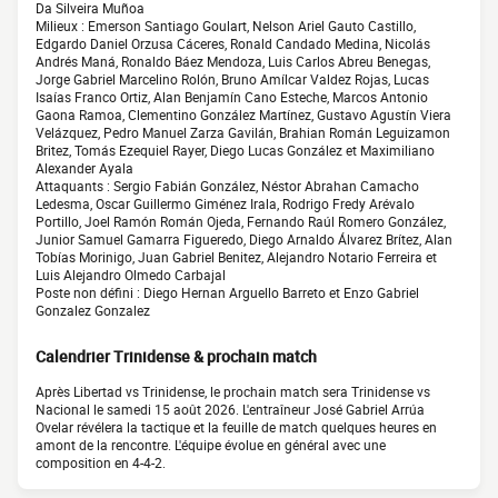
Da Silveira Muñoa
Milieux : Emerson Santiago Goulart, Nelson Ariel Gauto Castillo,
Edgardo Daniel Orzusa Cáceres, Ronald Candado Medina, Nicolás
Andrés Maná, Ronaldo Báez Mendoza, Luis Carlos Abreu Benegas,
Jorge Gabriel Marcelino Rolón, Bruno Amílcar Valdez Rojas, Lucas
Isaías Franco Ortiz, Alan Benjamín Cano Esteche, Marcos Antonio
Gaona Ramoa, Clementino González Martínez, Gustavo Agustín Viera
Velázquez, Pedro Manuel Zarza Gavilán, Brahian Román Leguizamon
Britez, Tomás Ezequiel Rayer, Diego Lucas González et Maximiliano
Alexander Ayala
Attaquants : Sergio Fabián González, Néstor Abrahan Camacho
Ledesma, Oscar Guillermo Giménez Irala, Rodrigo Fredy Arévalo
Portillo, Joel Ramón Román Ojeda, Fernando Raúl Romero González,
Junior Samuel Gamarra Figueredo, Diego Arnaldo Álvarez Brítez, Alan
Tobías Morinigo, Juan Gabriel Benitez, Alejandro Notario Ferreira et
Luis Alejandro Olmedo Carbajal
Poste non défini : Diego Hernan Arguello Barreto et Enzo Gabriel
Gonzalez Gonzalez
Calendrier Trinidense & prochain match
Après Libertad vs Trinidense, le prochain match sera Trinidense vs
Nacional le samedi 15 août 2026. L'entraîneur José Gabriel Arrúa
Ovelar révélera la tactique et la feuille de match quelques heures en
amont de la rencontre. L'équipe évolue en général avec une
composition en 4-4-2.