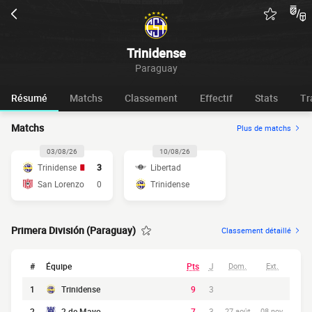
Trinidense
Paraguay
Résumé
Matchs
Classement
Effectif
Stats
Tr
Matchs
Plus de matchs
03/08/26
10/08/26
Trinidense
3
Libertad
San Lorenzo
0
Trinidense
Primera División (Paraguay)
Classement détaillé
#
Équipe
Pts
J
Dom.
Ext.
1
Trinidense
9
3
2
2 de Mayo
7
3
27 août
08 nov.