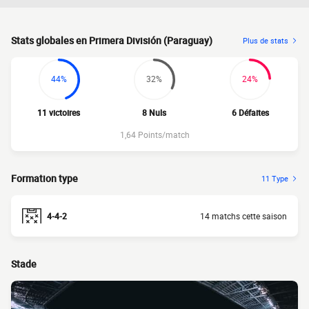
Stats globales en Primera División (Paraguay)
Plus de stats
44%
32%
24%
11 victoires
8 Nuls
6 Défaites
1,64 Points/match
Formation type
11 Type
4-4-2
14 matchs cette saison
Stade