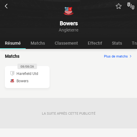
Bowers
Angleterre
Résumé
Matchs
Classement
Effectif
Stats
Tr
Matchs
Plus de matchs
08/08/26
Harefield Utd
Bowers
LA SUITE APRÈS CETTE PUBLICITÉ