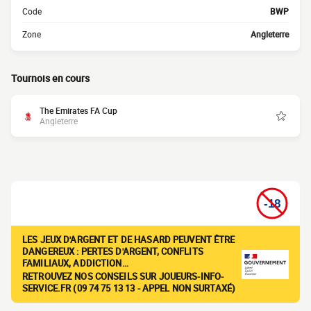
Code
BWP
Zone
Angleterre
Tournois en cours
The Emirates FA Cup
Angleterre
LES JEUX D'ARGENT ET DE HASARD PEUVENT ÊTRE
DANGEREUX : PERTES D'ARGENT, CONFLITS
FAMILIAUX, ADDICTION…
RETROUVEZ NOS CONSEILS SUR JOUEURS-INFO-
SERVICE.FR (09 74 75 13 13 - APPEL NON SURTAXÉ)