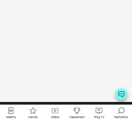
Matchs
Favoris
Vidéos
Classement
Prog TV
Recherche
Liens utiles
Clubs à la une