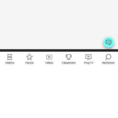
Matchs
Favoris
Vidéos
Classement
Prog TV
Recherche
Liens utiles
Clubs à la une
Tous les matchs
PSG
Matchs en live
Bayern Munich
Derniers résultats
Real Madrid
Matchs à venir
Inter
Match en streaming
Juventus
Contact
Manchester City
Mentions légales
Manchester United
Les amis de Foot Direct
Liverpool