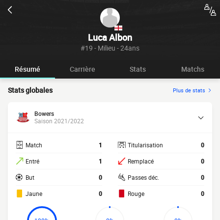
Luca Albon
#19 - Milieu - 24ans
Résumé
Carrière
Stats
Matchs
Stats globales
Plus de stats
Bowers
Saison 2021/2022
Match
1
Titularisation
0
Entré
1
Remplacé
0
But
0
Passes déc.
0
Jaune
0
Rouge
0