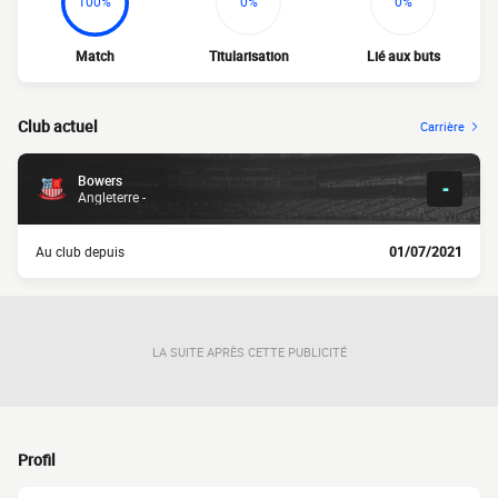
100%
0%
0%
Match
Titularisation
Lié aux buts
Club actuel
Carrière
Bowers
-
Angleterre -
Au club depuis
01/07/2021
LA SUITE APRÈS CETTE PUBLICITÉ
Profil