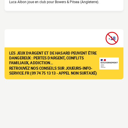
Luca Albon joue en club pour Bowers & Pitsea (Angleterre).
LES JEUX D'ARGENT ET DE HASARD PEUVENT ÊTRE
DANGEREUX : PERTES D'ARGENT, CONFLITS
FAMILIAUX, ADDICTION…
RETROUVEZ NOS CONSEILS SUR JOUEURS-INFO-
SERVICE.FR (09 74 75 13 13 - APPEL NON SURTAXÉ)