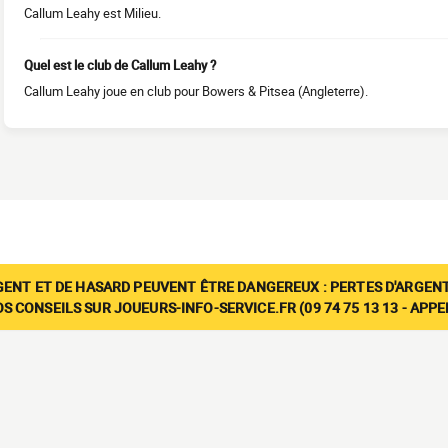
Callum Leahy est Milieu.
Quel est le club de Callum Leahy ?
Callum Leahy joue en club pour Bowers & Pitsea (Angleterre).
GENT ET DE HASARD PEUVENT ÊTRE DANGEREUX : PERTES D'ARGENT
 CONSEILS SUR JOUEURS-INFO-SERVICE.FR (09 74 75 13 13 - APP