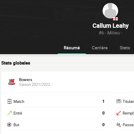
Callum Leahy
#6 - Milieu -
Résumé
Carrière
Stats
Stats globales
Bowers
Saison 2021/2022
Match
1
Titular
Entré
0
Rempl
But
0
Passe