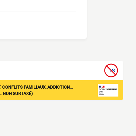
, CONFLITS FAMILIAUX, ADDICTION…
EL NON SURTAXÉ)