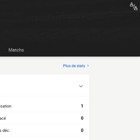
Matchs
Plus de stats
isation
1
acé
0
s déc.
0