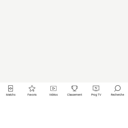
Matchs
Favoris
Vidéos
Classement
Prog TV
Recherche
Liens utiles
Clubs à la une
Tous les matchs
PSG