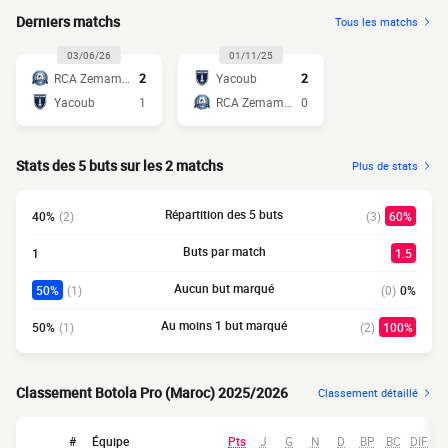
Derniers matchs
Tous les matchs
03/06/26
01/11/25
RCA Zemamra
2
Yacoub
2
Yacoub
1
RCA Zemamra
0
Stats des 5 buts sur les 2 matchs
Plus de stats
Répartition des 5 buts
40%
(2)
(3)
60%
Buts par match
1
1.5
Aucun but marqué
50%
(1)
(0)
0%
Au moins 1 but marqué
50%
(1)
(2)
100%
Classement Botola Pro (Maroc) 2025/2026
Classement détaillé
#
Équipe
Pts
J
G
N
D
BP
BC
DIF