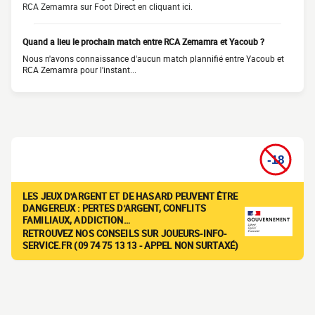
RCA Zemamra sur Foot Direct en cliquant ici.
Quand a lieu le prochain match entre RCA Zemamra et Yacoub ?
Nous n'avons connaissance d'aucun match plannifié entre Yacoub et
RCA Zemamra pour l'instant...
LES JEUX D'ARGENT ET DE HASARD PEUVENT ÊTRE
DANGEREUX : PERTES D'ARGENT, CONFLITS
FAMILIAUX, ADDICTION…
RETROUVEZ NOS CONSEILS SUR JOUEURS-INFO-
SERVICE.FR (09 74 75 13 13 - APPEL NON SURTAXÉ)