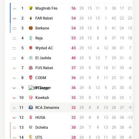
1
Maghreb Fès
56
29
15
11
3
38
17
21
2
FAR Rabat
54
29
13
15
1
45
22
23
3
Berkane
54
29
15
9
5
41
26
15
4
Raja
53
29
15
8
6
37
19
18
5
Wydad AC
43
29
13
4
12
38
31
7
6
El Jadida
40
29
9
13
7
29
31
-2
7
FUS Rabat
37
29
9
10
10
31
35
-4
8
CODM
36
29
9
9
11
23
31
-8
9
IR Tanger
36
29
8
12
9
25
30
-5
10
Kawkab
35
29
8
11
10
26
25
1
11
RCA Zemamra
32
29
8
8
13
28
37
-9
12
HUSA
32
29
8
8
13
26
38
-12
13
Dcheïra
30
29
7
9
13
29
38
-9
14
UTS
28
29
5
13
11
30
39
-9