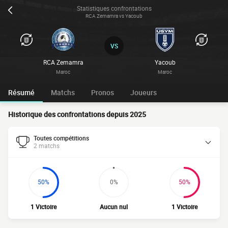
Statistiques confrontations
RCA Zemamra vs Yacoub
VS
RCA Zemamra
Yacoub
Maroc
Maroc
Résumé
Matchs
Pronos
Joueurs
Historique des confrontations depuis 2025
Toutes compétitions
2 matchs
50%
0%
50%
1 Victoire
Aucun nul
1 Victoire