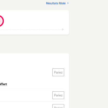
Résultats Rilski
Pariez
ffert
Pariez