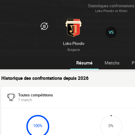
Statistiques confrontations
Loko Plovdiv vs Rilski
VS
Loko Plovdiv
Bulgarie
Résumé
Matchs
P
Historique des confrontations depuis 2026
Toutes compétitions
1 match
100%
0%