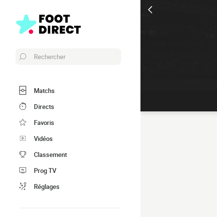
Rechercher
Matchs
Directs
Favoris
Vidéos
Classement
Prog TV
Réglages