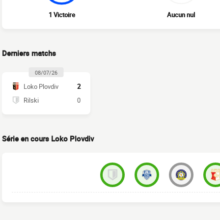
1 Victoire
Aucun nul
Derniers matchs
08/07/26
Loko Plovdiv
2
Rilski
0
Série en cours Loko Plovdiv