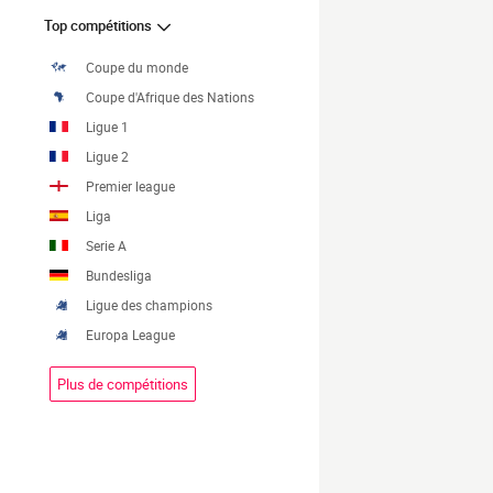
Top compétitions
Coupe du monde
Coupe d'Afrique des Nations
Ligue 1
Ligue 2
Premier league
Liga
Serie A
Bundesliga
Ligue des champions
Europa League
Plus de compétitions