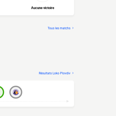
Aucune victoire
Tous les matchs
Résultats Loko Plovdiv