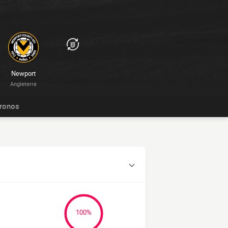
Newport
Angleterre
ronos
100%