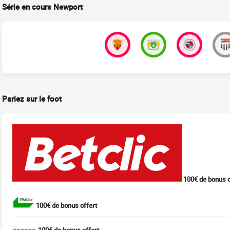
Série en cours Newport
Pariez sur le foot
100€ de bonus o
100€ de bonus offert