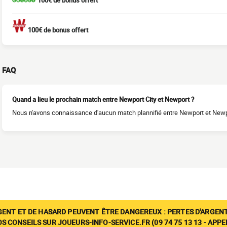
100€ de bonus offert
100€ de bonus offert
FAQ
Quand a lieu le prochain match entre Newport City et Newport ?
Nous n'avons connaissance d'aucun match plannifié entre Newport et Newport
GENT ET DE HASARD PEUVENT ÊTRE DANGEREUX : PERTES D'ARGENT
 CONSEILS SUR JOUEURS-INFO-SERVICE.FR (09 74 75 13 13 - APP