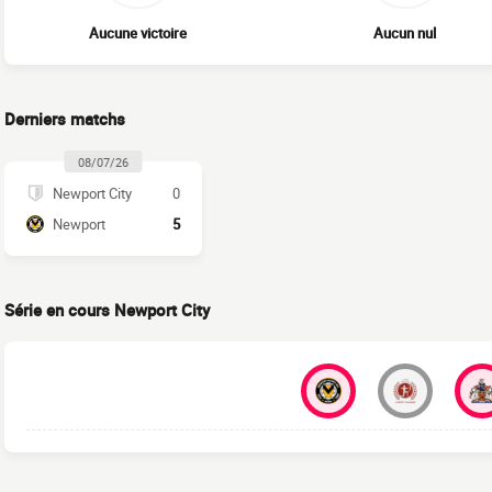
Aucune victoire
Aucun nul
Derniers matchs
08/07/26
Newport City
0
Newport
5
Série en cours Newport City