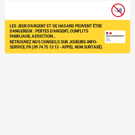
LES JEUX D'ARGENT ET DE HASARD PEUVENT ÊTRE
DANGEREUX : PERTES D'ARGENT, CONFLITS
FAMILIAUX, ADDICTION…
RETROUVEZ NOS CONSEILS SUR JOUEURS-INFO-
SERVICE.FR (09 74 75 13 13 - APPEL NON SURTAXÉ)