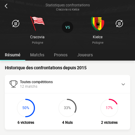
Statistiques confrontations
Cracovia vs Kielce
VS
Cracovia
Kielce
Pologne
Pologne
Résumé
Matchs
Pronos
Joueurs
Historique des confrontations depuis 2015
Toutes compétitions
12 matchs
50%
33%
17%
6 victoires
4 Nuls
2 victoires