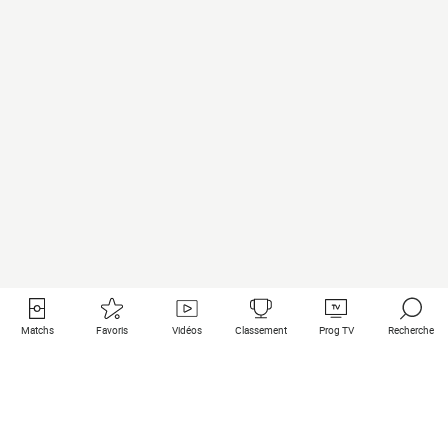
Matchs
Favoris
Vidéos
Classement
Prog TV
Recherche
Liens utiles
Clubs à la une
Tous les matchs
PSG