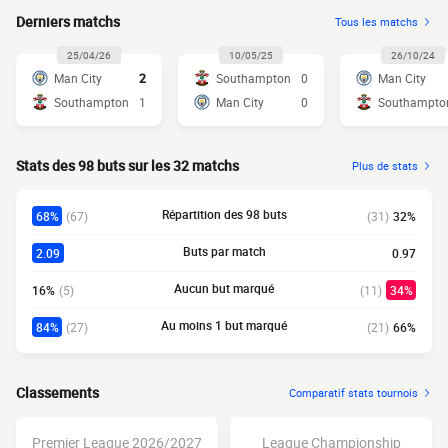
Derniers matchs
Tous les matchs
25/04/26
10/05/25
26/10/24
Man City
2
Southampton
0
Man City
Southampton
1
Man City
0
Southampto
Stats des 98 buts sur les 32 matchs
Plus de stats
Répartition des 98 buts
68%
(67)
(31)
32%
Buts par match
2.09
0.97
Aucun but marqué
16%
(5)
(11)
34%
Au moins 1 but marqué
84%
(27)
(21)
66%
Classements
Comparatif stats tournois
Premier League 2026/2027
League Championship