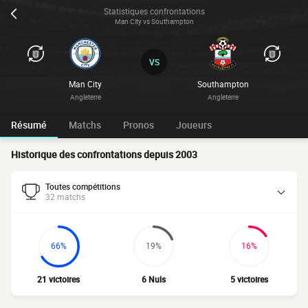
Statistiques confrontations
Man City vs Southampton
VS
Man City
Southampton
Angleterre
Angleterre
Résumé
Matchs
Pronos
Joueurs
Historique des confrontations depuis 2003
Toutes compétitions
32 matchs
66%
19%
16%
21 victoires
6 Nuls
5 victoires