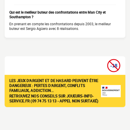
Qui est le meilleur buteur des confrontations entre Man City et
Southampton ?
En prenant en compte les confrontations depuis 2003, le meilleur
buteur est Sergio Agüero avec 8 réalisations.
LES JEUX D'ARGENT ET DE HASARD PEUVENT ÊTRE
DANGEREUX : PERTES D'ARGENT, CONFLITS
FAMILIAUX, ADDICTION…
RETROUVEZ NOS CONSEILS SUR JOUEURS-INFO-
SERVICE.FR (09 74 75 13 13 - APPEL NON SURTAXÉ)