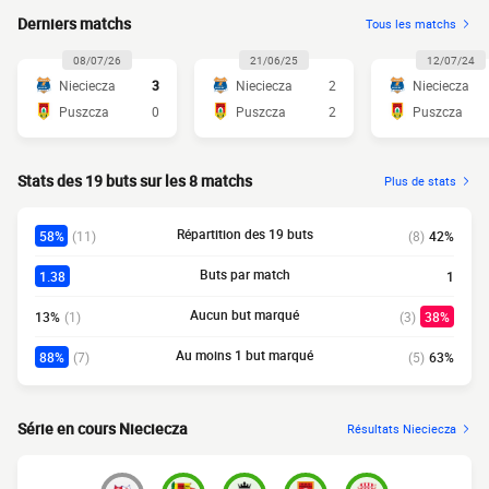
Derniers matchs
Tous les matchs
08/07/26
21/06/25
12/07/24
Nieciecza
3
Nieciecza
2
Nieciecza
Puszcza
0
Puszcza
2
Puszcza
Stats des 19 buts sur les 8 matchs
Plus de stats
Répartition des 19 buts
58%
(11)
(8)
42%
Buts par match
1.38
1
Aucun but marqué
13%
(1)
(3)
38%
Au moins 1 but marqué
88%
(7)
(5)
63%
Série en cours Nieciecza
Résultats Nieciecza