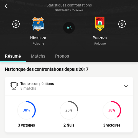
Statistiques confrontations
Nieciecza vs Puszcza
VS
Nieciecza
Puszcza
Pologne
Pologne
Résumé
Matchs
Pronos
Historique des confrontations depuis 2017
Toutes compétitions
8 matchs
38%
25%
38%
3 victoires
2 Nuls
3 victoires