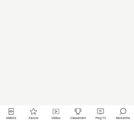
Matchs
Favoris
Vidéos
Classement
Prog TV
Recherche