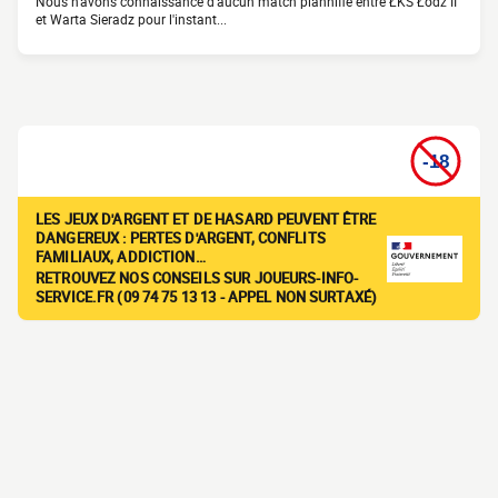
Nous n'avons connaissance d'aucun match plannifié entre ŁKS Łódź II
et Warta Sieradz pour l'instant...
LES JEUX D'ARGENT ET DE HASARD PEUVENT ÊTRE
DANGEREUX : PERTES D'ARGENT, CONFLITS
FAMILIAUX, ADDICTION…
RETROUVEZ NOS CONSEILS SUR JOUEURS-INFO-
SERVICE.FR (09 74 75 13 13 - APPEL NON SURTAXÉ)