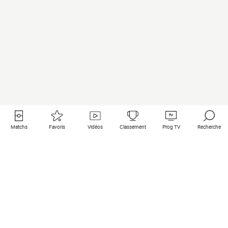
Matchs
Favoris
Vidéos
Classement
Prog TV
Recherche
Liens utiles
Clubs à la une
Tous les matchs
PSG
Matchs en live
Bayern Munich
Derniers résultats
Real Madrid
Matchs à venir
Inter
Match en streaming
Juventus