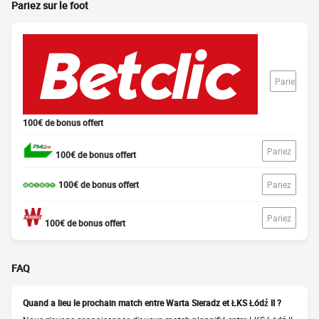
Pariez sur le foot
Pariez
100€ de bonus offert
Pariez
100€ de bonus offert
100€ de bonus offert
Pariez
Pariez
100€ de bonus offert
FAQ
Quand a lieu le prochain match entre Warta Sieradz et ŁKS Łódź II ?