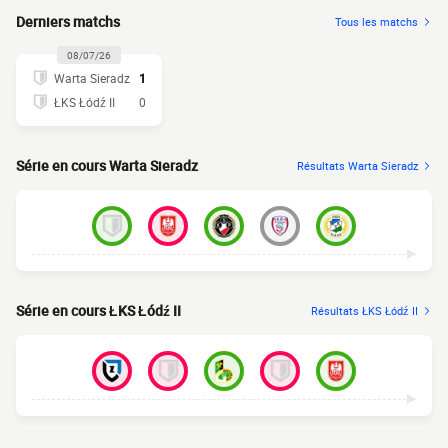
Derniers matchs
Tous les matchs
08/07/26
Warta Sieradz
1
ŁKS Łódź II
0
Série en cours Warta Sieradz
Résultats Warta Sieradz
Série en cours ŁKS Łódź II
Résultats ŁKS Łódź II