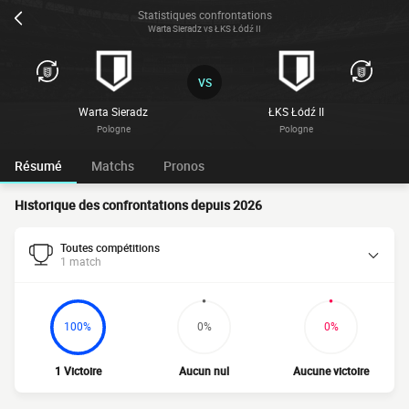
Statistiques confrontations
Warta Sieradz vs ŁKS Łódź II
VS
Warta Sieradz
ŁKS Łódź II
Pologne
Pologne
Résumé
Matchs
Pronos
Historique des confrontations depuis 2026
Toutes compétitions
1 match
100%
0%
0%
1 Victoire
Aucun nul
Aucune victoire