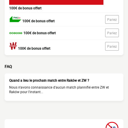
100€ de bonus offert
Pariez
100€ de bonus offert
100€ de bonus offert
Pariez
Pariez
100€ de bonus offert
FAQ
Quand a lieu le prochain match entre Raków et ZW ?
Nous n'avons connaissance d'aucun match plannifié entre ZW et
Raków pour l'instant...