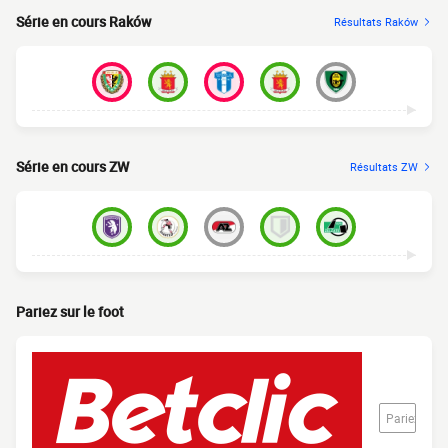
Série en cours Raków
Résultats Raków
Série en cours ZW
Résultats ZW
Pariez sur le foot
Pariez