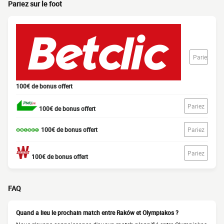
Pariez sur le foot
Pariez
100€ de bonus offert
Pariez
100€ de bonus offert
100€ de bonus offert
Pariez
Pariez
100€ de bonus offert
FAQ
Quand a lieu le prochain match entre Raków et Olympiakos ?