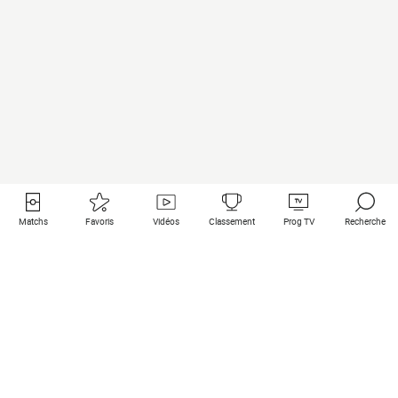
Matchs
Favoris
Vidéos
Classement
Prog TV
Recherche
Liens utiles
Clubs à la une
Tous les matchs
PSG
Matchs en live
Bayern Munich
Derniers résultats
Real Madrid
Matchs à venir
Inter
Match en streaming
Juventus