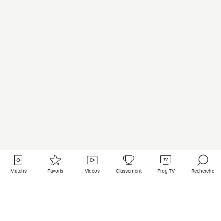
Matchs
Favoris
Vidéos
Classement
Prog TV
Recherche
Liens utiles
Clubs à la une