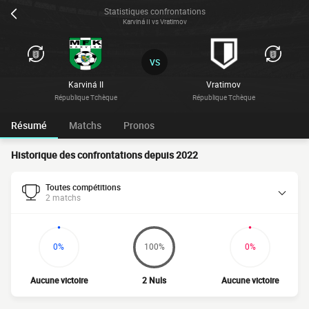
Statistiques confrontations
Karviná II vs Vratimov
VS
Karviná II
Vratimov
République Tchèque
République Tchèque
Résumé
Matchs
Pronos
Historique des confrontations depuis 2022
Toutes compétitions
2 matchs
0%
100%
0%
Aucune victoire
2 Nuls
Aucune victoire