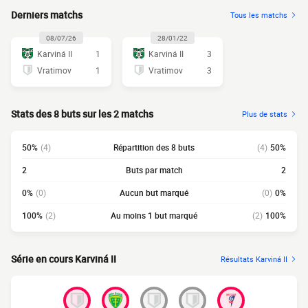
Derniers matchs
Tous les matchs
08/07/26
28/01/22
Karviná II
1
Karviná II
3
Vratimov
1
Vratimov
3
Stats des 8 buts sur les 2 matchs
Plus de stats
50%
(4)
Répartition des 8 buts
(4)
50%
2
Buts par match
2
0%
(0)
Aucun but marqué
(0)
0%
100%
(2)
Au moins 1 but marqué
(2)
100%
Série en cours Karviná II
Résultats Karviná II