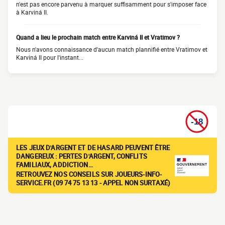
n'est pas encore parvenu à marquer suffisamment pour s'imposer face
à Karviná II.
Quand a lieu le prochain match entre Karviná II et Vratimov ?
Nous n'avons connaissance d'aucun match plannifié entre Vratimov et
Karviná II pour l'instant...
LES JEUX D'ARGENT ET DE HASARD PEUVENT ÊTRE
DANGEREUX : PERTES D'ARGENT, CONFLITS
FAMILIAUX, ADDICTION…
RETROUVEZ NOS CONSEILS SUR JOUEURS-INFO-
SERVICE.FR (09 74 75 13 13 - APPEL NON SURTAXÉ)