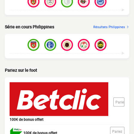
Série en cours Philippines
Résultats Philippines
Pariez sur le foot
Pariez
100€ de bonus offert
Pariez
100€ de bonus offert