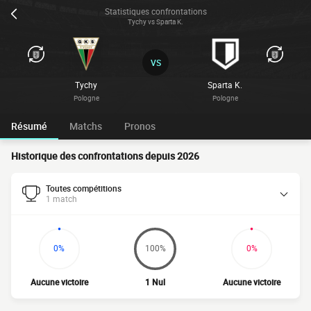
Statistiques confrontations
Tychy vs Sparta K.
VS
Tychy
Sparta K.
Pologne
Pologne
Résumé
Matchs
Pronos
Historique des confrontations depuis 2026
Toutes compétitions
1 match
0%
100%
0%
Aucune victoire
1 Nul
Aucune victoire