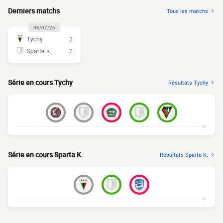
Derniers matchs
Tous les matchs
08/07/26
Tychy
2
Sparta K.
2
Série en cours Tychy
Résultats Tychy
Série en cours Sparta K.
Résultats Sparta K.