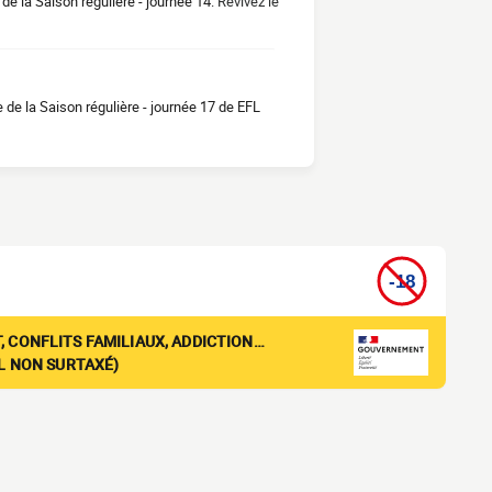
de la Saison régulière - journée 14.
Revivez le
de la Saison régulière - journée 17 de EFL
, CONFLITS FAMILIAUX, ADDICTION…
EL NON SURTAXÉ)