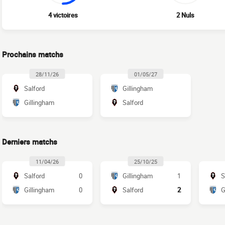
4 victoires
2 Nuls
Prochains matchs
28/11/26
01/05/27
Salford
Gillingham
Gillingham
Salford
Derniers matchs
11/04/26
25/10/25
Salford
0
Gillingham
1
S
Gillingham
0
Salford
2
G