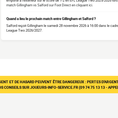
emporté à l'extérieur sur le score de 1-2 en EFL League Two 2025/2026 lors 
match Gillingham vs Salford sur Foot Direct en cliquant ici.
Quand a lieu le prochain match entre Gillingham et Salford ?
Salford reçoit Gillingham le samedi 28 novembre 2026 à 16:00 dans le cadre 
League Two 2026/2027.
GENT ET DE HASARD PEUVENT ÊTRE DANGEREUX : PERTES D'ARGENT
 CONSEILS SUR JOUEURS-INFO-SERVICE.FR (09 74 75 13 13 - APP