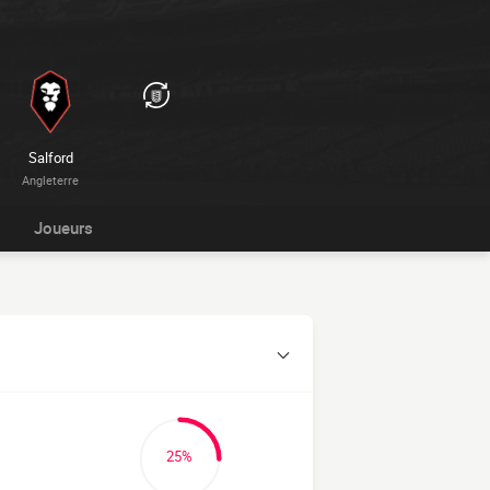
Salford
Angleterre
Joueurs
25%