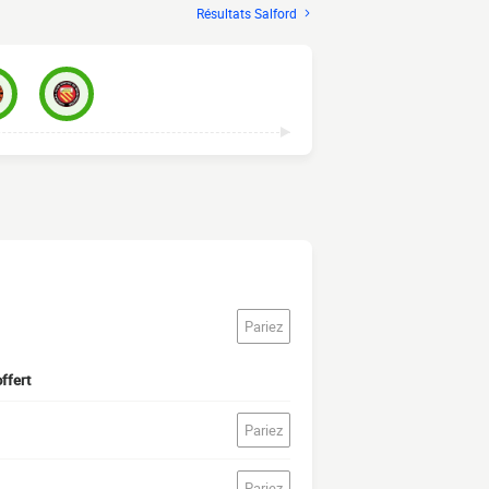
Résultats Salford
Pariez
ffert
Pariez
Pariez