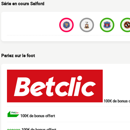
Série en cours Salford
Pariez sur le foot
100€ de bonus o
100€ de bonus offert
100€ de bonus offert