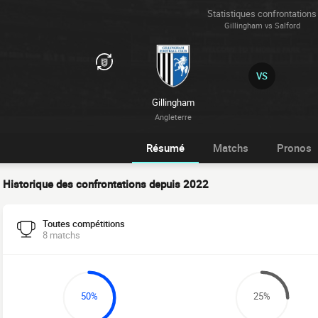
Statistiques confrontations
Gillingham vs Salford
VS
Gillingham
Angleterre
Résumé
Matchs
Pronos
Historique des confrontations depuis 2022
Toutes compétitions
8 matchs
50%
25%