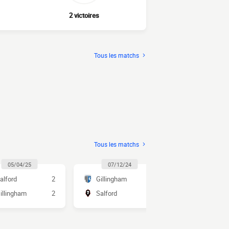
2 victoires
Tous les matchs
Tous les matchs
05/04/25
07/12/24
02/03/2
alford
2
Gillingham
1
Salford
illingham
2
Salford
0
Gillingham