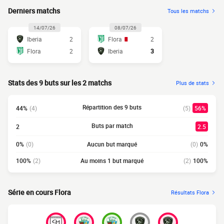
Derniers matchs
Tous les matchs
14/07/26
08/07/26
Iberia
2
Flora
2
Flora
2
Iberia
3
Stats des 9 buts sur les 2 matchs
Plus de stats
Répartition des 9 buts
44%
(4)
(5)
56%
Buts par match
2
2.5
0%
(0)
Aucun but marqué
(0)
0%
100%
(2)
Au moins 1 but marqué
(2)
100%
Série en cours Flora
Résultats Flora