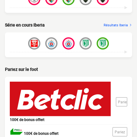
Série en cours Iberia
Résultats Iberia
Pariez sur le foot
Pariez
100€ de bonus offert
Pariez
100€ de bonus offert