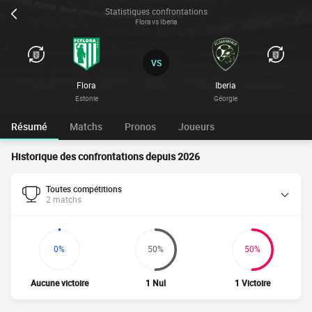
Statistiques confrontations
Flora vs Iberia
VS
Flora
Iberia
Estonie
Géorgie
Résumé
Matchs
Pronos
Joueurs
Historique des confrontations depuis 2026
Toutes compétitions
2 matchs
0%
50%
50%
Aucune victoire
1 Nul
1 Victoire