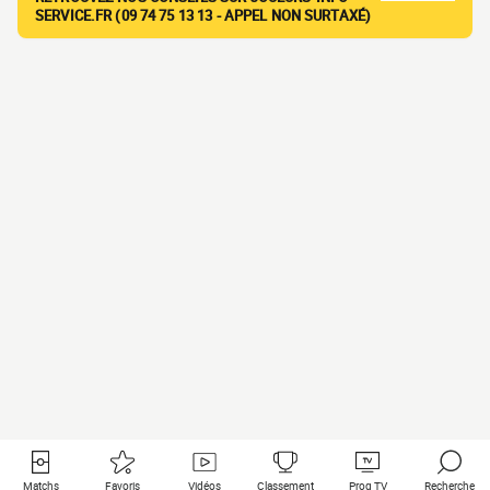
SERVICE.FR (09 74 75 13 13 - APPEL NON SURTAXÉ)
Matchs
Favoris
Vidéos
Classement
Prog TV
Recherche