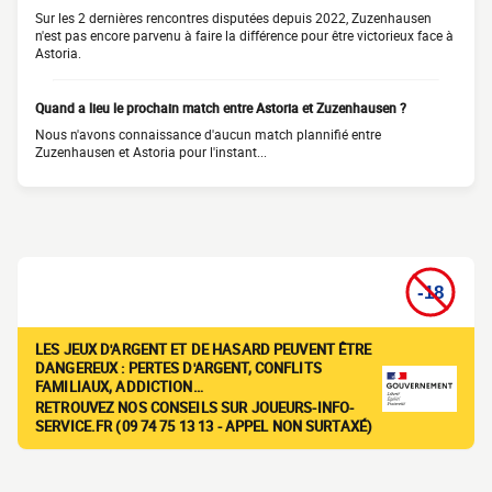
Sur les 2 dernières rencontres disputées depuis 2022, Zuzenhausen
n'est pas encore parvenu à faire la différence pour être victorieux face à
Astoria.
Quand a lieu le prochain match entre Astoria et Zuzenhausen ?
Nous n'avons connaissance d'aucun match plannifié entre
Zuzenhausen et Astoria pour l'instant...
LES JEUX D'ARGENT ET DE HASARD PEUVENT ÊTRE
DANGEREUX : PERTES D'ARGENT, CONFLITS
FAMILIAUX, ADDICTION…
RETROUVEZ NOS CONSEILS SUR JOUEURS-INFO-
SERVICE.FR (09 74 75 13 13 - APPEL NON SURTAXÉ)