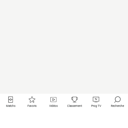
Matchs
Favoris
Vidéos
Classement
Prog TV
Recherche