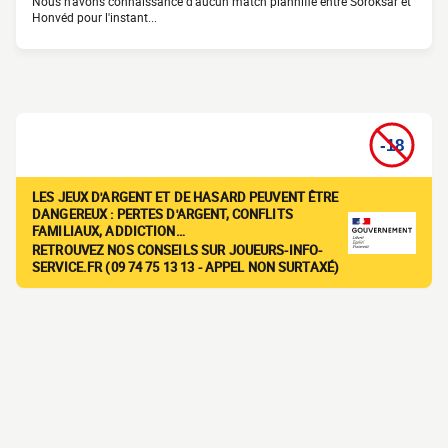
Nous n'avons connaissance d'aucun match plannifié entre Soroksár et
Honvéd pour l'instant...
LES JEUX D'ARGENT ET DE HASARD PEUVENT ÊTRE
DANGEREUX : PERTES D'ARGENT, CONFLITS
FAMILIAUX, ADDICTION…
RETROUVEZ NOS CONSEILS SUR JOUEURS-INFO-
SERVICE.FR (09 74 75 13 13 - APPEL NON SURTAXÉ)