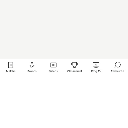
Matchs
Favoris
Vidéos
Classement
Prog TV
Recherche
Liens utiles
Clubs à la une
Tous les matchs
PSG
Matchs en live
Bayern Munich
Derniers résultats
Real Madrid
Matchs à venir
Inter
Match en streaming
Juventus