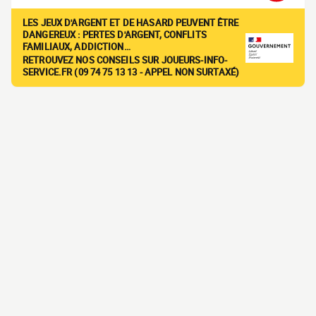
LES JEUX D'ARGENT ET DE HASARD PEUVENT ÊTRE
DANGEREUX : PERTES D'ARGENT, CONFLITS
FAMILIAUX, ADDICTION…
RETROUVEZ NOS CONSEILS SUR JOUEURS-INFO-
SERVICE.FR (09 74 75 13 13 - APPEL NON SURTAXÉ)