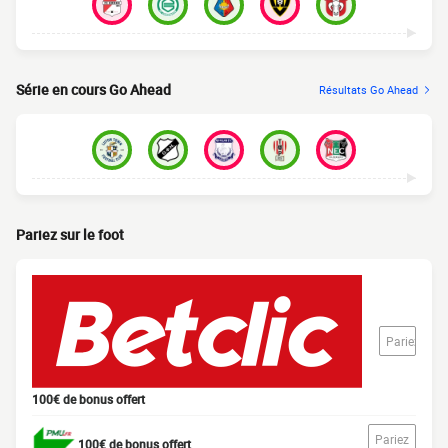
Série en cours Go Ahead
Résultats Go Ahead
Pariez sur le foot
Pariez
100€ de bonus offert
Pariez
100€ de bonus offert