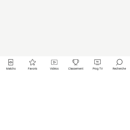
Matchs
Favoris
Vidéos
Classement
Prog TV
Recherche
Liens utiles
Clubs à la une
Tous les matchs
PSG
Matchs en live
Bayern Munich
Derniers résultats
Real Madrid
Matchs à venir
Inter
Match en streaming
Juventus
Contact
Manchester City