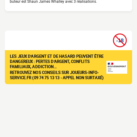
buteur est Shaun James Whalley avec 3 réalisations.
LES JEUX D'ARGENT ET DE HASARD PEUVENT ÊTRE
DANGEREUX : PERTES D'ARGENT, CONFLITS
FAMILIAUX, ADDICTION…
RETROUVEZ NOS CONSEILS SUR JOUEURS-INFO-
SERVICE.FR (09 74 75 13 13 - APPEL NON SURTAXÉ)