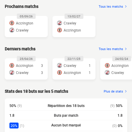
Prochains matchs
Tous les matchs
05/09/26
13/02/27
Accrington
Crawley
Crawley
Accrington
Derniers matchs
Tous les matchs
25/04/26
22/11/25
24/02/24
Accrington
3
Crawley
1
Accrington
Crawley
3
Accrington
1
Crawley
Stats des 18 buts sur les 5 matchs
Plus de stats
50%
(9)
Répartition des 18 buts
(9)
50%
1.8
Buts par match
1.8
Aucun but marqué
20%
(1)
(0)
0%