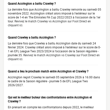
Quand Accrington a battu Crawley ?
La dernière fois que Accrington a battu Crawley remonte au samedi 05
novembre 2022. Accrington s'était alors imposé à l'extérieur sur le
score de 1-4 en The Emirates FA Cup 2022/2023 à l'occasion de la 1er
tour.
Revivez le match Crawley vs Accrington sur Foot Direct en
cliquant ici.
Quand Crawley a battu Accrington ?
La dernière fois que Crawley a battu Accrington date du samedi 24
février 2024. Crawley s'était alors imposé à l'extérieur sur le score de 0-
1 en EFL League Two 2023/2024 à l'occasion de la Saison régulière -
journée 35.
Revivez le match Accrington vs Crawley sur Foot Direct en
cliquant ici.
Quand a lieu le prochain match entre Accrington et Crawley ?
Accrington reçoit Crawley le samedi 05 septembre 2026 à 16:00 dans
le cadre de la Saison régulière - journée 5 de EFL League Two
2026/2027.
Qui est le meilleur buteur des confrontations entre Accrington et
Crawley ?
En prenant en compte les confrontations depuis 2022, le meilleur