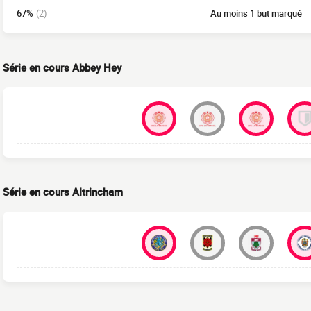
67%
(2)
Au moins 1 but marqué
Série en cours Abbey Hey
Série en cours Altrincham