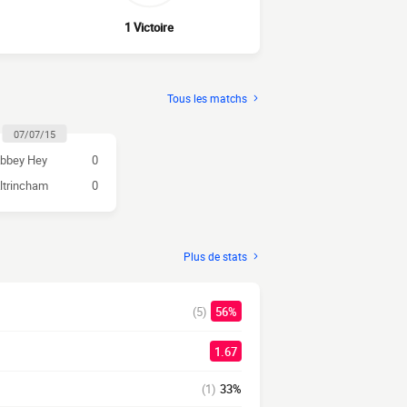
1 Victoire
Tous les matchs
07/07/15
bbey Hey
0
ltrincham
0
Plus de stats
(5)
56%
1.67
(1)
33%