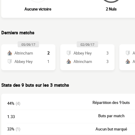
Aucune victoire
2 Nuls
Derniers matchs
05/09/17
02/09/17
Altrincham
2
Abbey Hey
3
A
Abbey Hey
1
Altrincham
3
A
Stats des 9 buts sur les 3 matchs
Répartition des 9 buts
44%
(4)
Buts par match
1.33
33%
(1)
Aucun but marqué