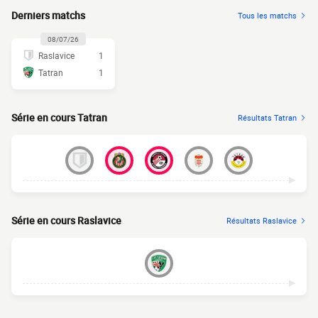
Derniers matchs
Tous les matchs
08/07/26
Raslavice
1
Tatran
1
Série en cours Tatran
Résultats Tatran
Série en cours Raslavice
Résultats Raslavice