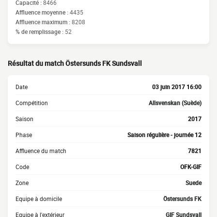
Capacité :
8466
Affluence moyenne :
4435
Affluence maximum :
8208
% de remplissage :
52
Résultat du match Östersunds FK Sundsvall
Date
03 juin 2017 16:00
Compétition
Allsvenskan (Suède)
Saison
2017
Phase
Saison régulière - journée 12
Affluence du match
7821
Code
OFK-GIF
Zone
Suede
Equipe à domicile
Östersunds FK
Equipe à l'extérieur
GIF Sundsvall