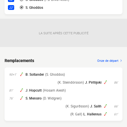
S. Ghoddos
22'
LA SUITE APRÈS CETTE PUBLICITÉ
Remplacements
Onze de départ
B. Sollander
(S. Ghoddos)
90+1'
(K. Steindórsson)
J. Pirttijoki
86'
J. Hopcutt
(Hosam Aiesh)
81'
S. Mensiro
(D. Widgren)
76'
(K. Sigurðsson)
J. Salih
66'
(R. Gall)
L. Hallenius
61'