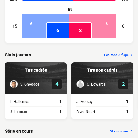
Tirs
9
6
15
8
6
2
Stats joueurs
Les tops & flops
Tirs cadrés
Tirs non cadrés
4
2
S. Ghoddos
C. Edwards
L. Hallenius
1
J. Morsay
1
J. Hopcutt
1
Brwa Nouri
1
Série en cours
Statistiques