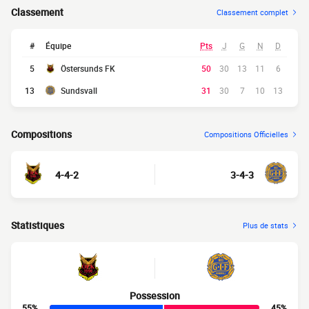
Classement
Classement complet
#
Équipe
Pts
J
G
N
D
5
Östersunds FK
50
30
13
11
6
13
Sundsvall
31
30
7
10
13
Compositions
Compositions Officielles
4-4-2
3-4-3
Statistiques
Plus de stats
Possession
55%
45%