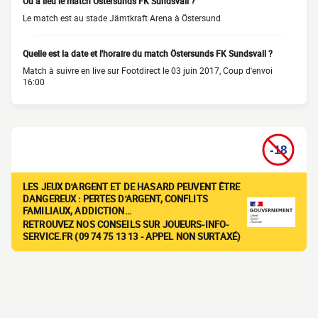
Où a lieu le match Östersunds FK Sundsvall ?
Le match est au stade Jämtkraft Arena à Östersund
Quelle est la date et l'horaire du match Östersunds FK Sundsvall ?
Match à suivre en live sur Footdirect le 03 juin 2017, Coup d'envoi
16:00
LES JEUX D'ARGENT ET DE HASARD PEUVENT ÊTRE
DANGEREUX : PERTES D'ARGENT, CONFLITS
FAMILIAUX, ADDICTION…
RETROUVEZ NOS CONSEILS SUR JOUEURS-INFO-
SERVICE.FR (09 74 75 13 13 - APPEL NON SURTAXÉ)