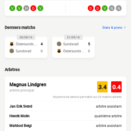
V
V
N
D
V
D
D
V
N
N
Derniers matchs
Stats & prono
06/08/16
21/05/16
Östersunds FK
4
Sundsvall
5
Sundsvall
0
Östersunds FK
0
Arbitres
Magnus Lindgren
3.4
0.4
arbitre principal
Moyenne de cartons par match sur 20 matchs arbitrés
Jan Erik Svärd
arbitre assistant
Henrik Molin
quatrième arbitre
Mahbod Beigi
arbitre assistant