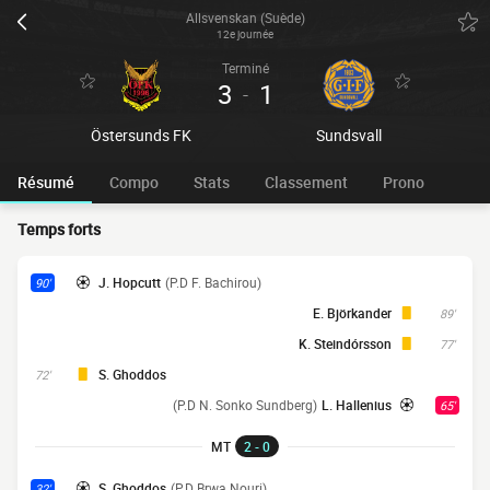
Allsvenskan (Suède)
12e journée
Terminé
3
1
-
Östersunds FK
Sundsvall
Résumé
Compo
Stats
Classement
Prono
Temps forts
J. Hopcutt
(P.D F. Bachirou)
90'
E. Björkander
89'
K. Steindórsson
77'
S. Ghoddos
72'
(P.D N. Sonko Sundberg)
L. Hallenius
65'
MT
2 - 0
S. Ghoddos
(P.D Brwa Nouri)
32'