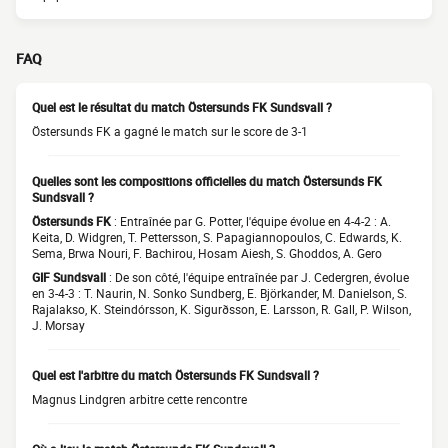
FAQ
Quel est le résultat du match Östersunds FK Sundsvall ?
Östersunds FK a gagné le match sur le score de 3-1
Quelles sont les compositions officielles du match Östersunds FK
Sundsvall ?
Östersunds FK
: Entraînée par G. Potter, l'équipe évolue en 4-4-2 : A.
Keita, D. Widgren, T. Pettersson, S. Papagiannopoulos, C. Edwards, K.
Sema, Brwa Nouri, F. Bachirou, Hosam Aiesh, S. Ghoddos, A. Gero
GIF Sundsvall
: De son côté, l'équipe entraînée par J. Cedergren, évolue
en 3-4-3 : T. Naurin, N. Sonko Sundberg, E. Björkander, M. Danielson, S.
Rajalakso, K. Steindórsson, K. Sigurðsson, E. Larsson, R. Gall, P. Wilson,
J. Morsay
Quel est l'arbitre du match Östersunds FK Sundsvall ?
Magnus Lindgren arbitre cette rencontre