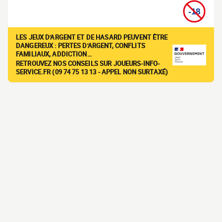
LES JEUX D'ARGENT ET DE HASARD PEUVENT ÊTRE
DANGEREUX : PERTES D'ARGENT, CONFLITS
FAMILIAUX, ADDICTION…
RETROUVEZ NOS CONSEILS SUR JOUEURS-INFO-
SERVICE.FR (09 74 75 13 13 - APPEL NON SURTAXÉ)