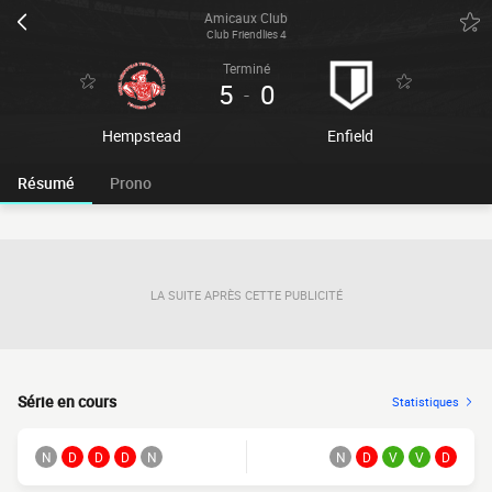
Amicaux Club
Club Friendlies 4
Terminé
5
0
-
Hempstead
Enfield
Résumé
Prono
LA SUITE APRÈS CETTE PUBLICITÉ
Série en cours
Statistiques
N
D
D
D
N
N
D
V
V
D