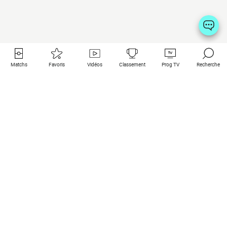
Matchs
Favoris
Vidéos
Classement
Prog TV
Recherche
Liens utiles
Clubs à la une
Tous les matchs
PSG
Matchs en live
Bayern Munich
Derniers résultats
Real Madrid
Matchs à venir
Inter
Match en streaming
Juventus
Contact
Manchester City
Mentions légales
Manchester United