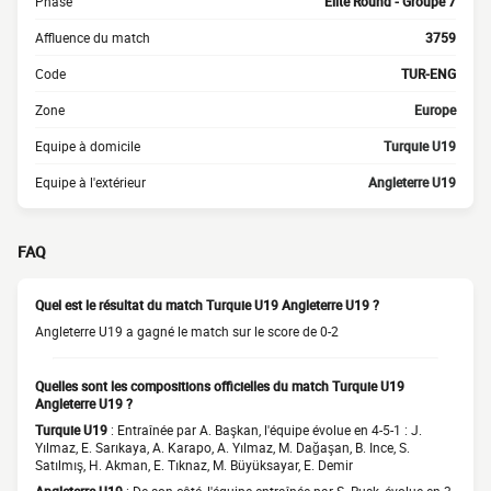
Phase
Elite Round - Groupe 7
Affluence du match
3759
Code
TUR-ENG
Zone
Europe
Equipe à domicile
Turquie U19
Equipe à l'extérieur
Angleterre U19
FAQ
Quel est le résultat du match Turquie U19 Angleterre U19 ?
Angleterre U19 a gagné le match sur le score de 0-2
Quelles sont les compositions officielles du match Turquie U19
Angleterre U19 ?
Turquie U19
: Entraînée par A. Başkan, l'équipe évolue en 4-5-1 : J.
Yılmaz, E. Sarıkaya, A. Karapo, A. Yılmaz, M. Dağaşan, B. Ince, S.
Satılmış, H. Akman, E. Tıknaz, M. Büyüksayar, E. Demir