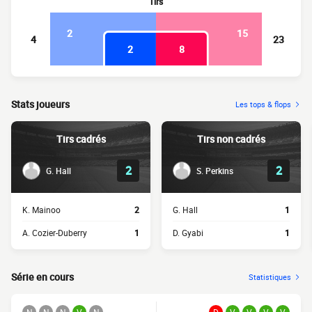
Tirs
2
15
4
23
2
8
Stats joueurs
Les tops & flops
Tirs cadrés
Tirs non cadrés
2
2
G. Hall
S. Perkins
K. Mainoo
2
G. Hall
1
A. Cozier-Duberry
1
D. Gyabi
1
Série en cours
Statistiques