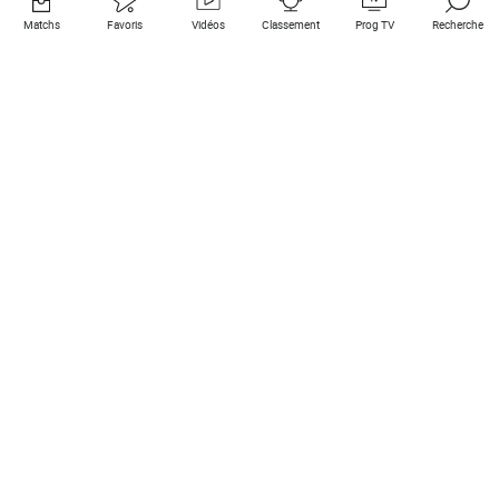
Matchs
Favoris
Vidéos
Classement
Prog TV
Recherche
Liens utiles
Clubs à la une
Tous les matchs
PSG
Matchs en live
Bayern Munich
Derniers résultats
Real Madrid
Matchs à venir
Inter
Match en streaming
Juventus
Contact
Manchester City
Mentions légales
Manchester United
Les amis de Foot Direct
Liverpool
Les guides de Foot Direct