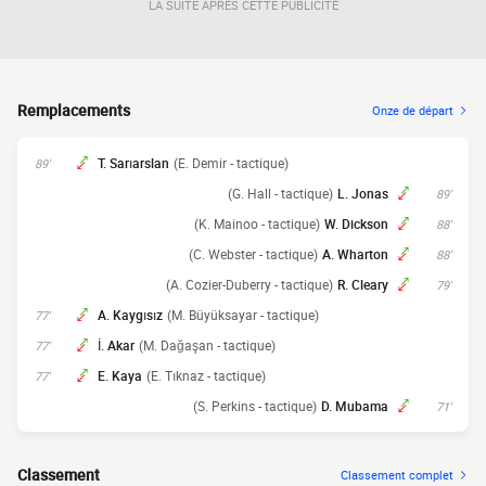
LA SUITE APRÈS CETTE PUBLICITÉ
Remplacements
Onze de départ
T. Sarıarslan
(E. Demir - tactique)
89'
(G. Hall - tactique)
L. Jonas
89'
(K. Mainoo - tactique)
W. Dickson
88'
(C. Webster - tactique)
A. Wharton
88'
(A. Cozier-Duberry - tactique)
R. Cleary
79'
A. Kaygısız
(M. Büyüksayar - tactique)
77'
İ. Akar
(M. Dağaşan - tactique)
77'
E. Kaya
(E. Tıknaz - tactique)
77'
(S. Perkins - tactique)
D. Mubama
71'
Classement
Classement complet