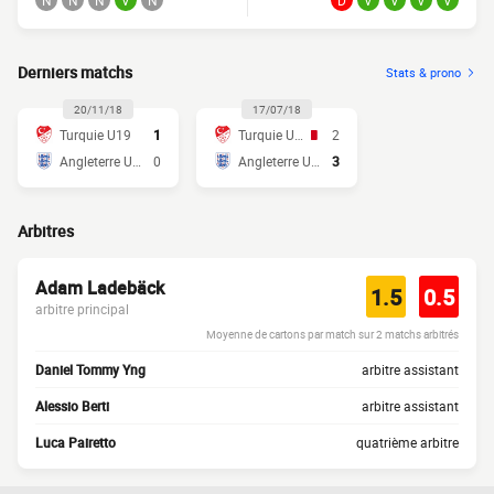
N
N
N
V
N
D
V
V
V
V
Derniers matchs
Stats & prono
20/11/18
17/07/18
Turquie U19
1
Turquie U19
2
Angleterre U19
0
Angleterre U19
3
Arbitres
Adam Ladebäck
1.5
0.5
arbitre principal
Moyenne de cartons par match sur 2 matchs arbitrés
Daniel Tommy Yng
arbitre assistant
Alessio Berti
arbitre assistant
Luca Pairetto
quatrième arbitre