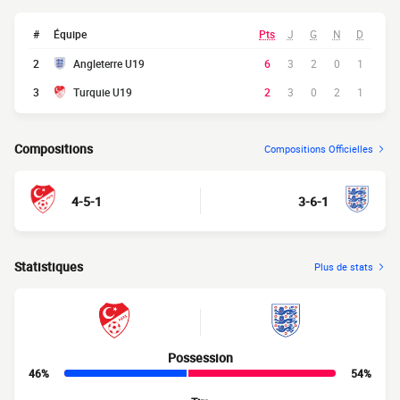
#
Équipe
Pts
J
G
N
D
2
Angleterre U19
6
3
2
0
1
3
Turquie U19
2
3
0
2
1
Compositions
Compositions Officielles
4-5-1
3-6-1
Statistiques
Plus de stats
Possession
46%
54%