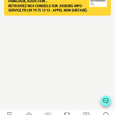
FAMILIAUX, ADDICTION…
RETROUVEZ NOS CONSEILS SUR JOUEURS-INFO-
SERVICE.FR (09 74 75 13 13 - APPEL NON SURTAXÉ)