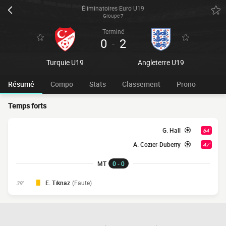
Éliminatoires Euro U19
Groupe 7
Terminé
0
2
-
Turquie U19
Angleterre U19
Résumé
Compo
Stats
Classement
Prono
Temps forts
G. Hall
64'
A. Cozier-Duberry
47'
MT
0 - 0
E. Tıknaz
(Faute)
39'