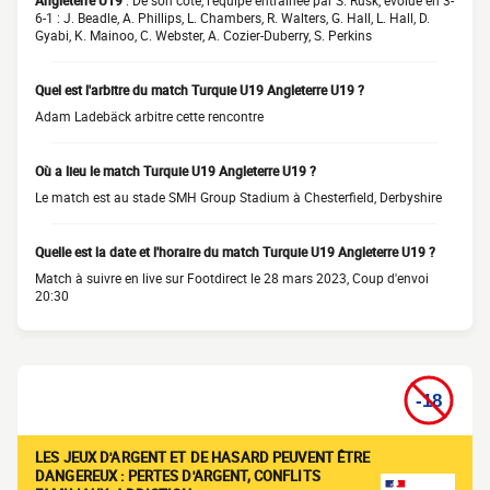
Angleterre U19
: De son côté, l'équipe entraînée par S. Rusk, évolue en 3-
6-1 : J. Beadle, A. Phillips, L. Chambers, R. Walters, G. Hall, L. Hall, D.
Gyabi, K. Mainoo, C. Webster, A. Cozier-Duberry, S. Perkins
Quel est l'arbitre du match Turquie U19 Angleterre U19 ?
Adam Ladebäck arbitre cette rencontre
Où a lieu le match Turquie U19 Angleterre U19 ?
Le match est au stade SMH Group Stadium à Chesterfield, Derbyshire
Quelle est la date et l'horaire du match Turquie U19 Angleterre U19 ?
Match à suivre en live sur Footdirect le 28 mars 2023, Coup d'envoi
20:30
LES JEUX D'ARGENT ET DE HASARD PEUVENT ÊTRE
DANGEREUX : PERTES D'ARGENT, CONFLITS