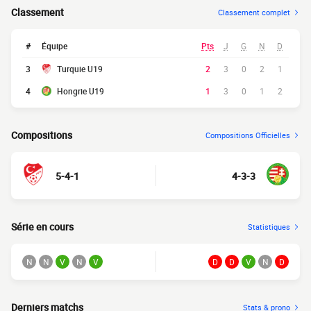
Classement
Classement complet
#
Équipe
Pts
J
G
N
D
3
Turquie U19
2
3
0
2
1
4
Hongrie U19
1
3
0
1
2
Compositions
Compositions Officielles
5-4-1
4-3-3
Série en cours
Statistiques
N
N
V
N
V
D
D
V
N
D
Derniers matchs
Stats & prono