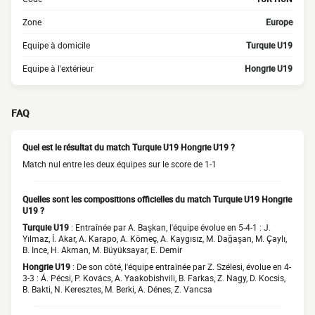
Zone
Europe
Equipe à domicile
Turquie U19
Equipe à l'extérieur
Hongrie U19
FAQ
Quel est le résultat du match Turquie U19 Hongrie U19 ?
Match nul entre les deux équipes sur le score de 1-1
Quelles sont les compositions officielles du match Turquie U19 Hongrie
U19 ?
Turquie U19
: Entraînée par A. Başkan, l'équipe évolue en 5-4-1 : J.
Yılmaz, İ. Akar, A. Karapo, A. Kömeç, A. Kaygısız, M. Dağaşan, M. Çaylı,
B. Ince, H. Akman, M. Büyüksayar, E. Demir
Hongrie U19
: De son côté, l'équipe entraînée par Z. Szélesi, évolue en 4-
3-3 : Á. Pécsi, P. Kovács, A. Yaakobishvili, B. Farkas, Z. Nagy, D. Kocsis,
B. Bakti, N. Keresztes, M. Berki, A. Dénes, Z. Vancsa