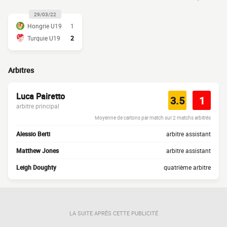
29/03/22
Hongrie U19
1
Turquie U19
2
Arbitres
Luca Pairetto
3.5
1
arbitre principal
Moyenne de cartons par match sur 2 matchs arbitrés
Alessio Berti
arbitre assistant
Matthew Jones
arbitre assistant
Leigh Doughty
quatrième arbitre
LA SUITE APRÈS CETTE PUBLICITÉ