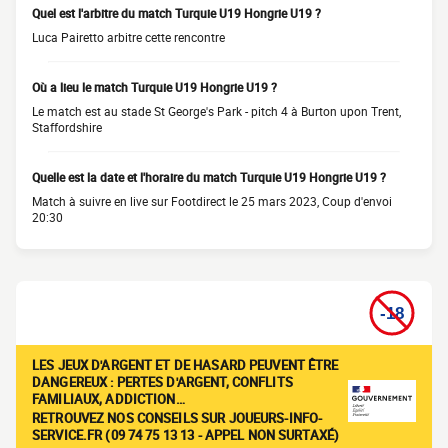
Quel est l'arbitre du match Turquie U19 Hongrie U19 ?
Luca Pairetto arbitre cette rencontre
Où a lieu le match Turquie U19 Hongrie U19 ?
Le match est au stade St George's Park - pitch 4 à Burton upon Trent,
Staffordshire
Quelle est la date et l'horaire du match Turquie U19 Hongrie U19 ?
Match à suivre en live sur Footdirect le 25 mars 2023, Coup d'envoi
20:30
LES JEUX D'ARGENT ET DE HASARD PEUVENT ÊTRE
DANGEREUX : PERTES D'ARGENT, CONFLITS
FAMILIAUX, ADDICTION…
RETROUVEZ NOS CONSEILS SUR JOUEURS-INFO-
SERVICE.FR (09 74 75 13 13 - APPEL NON SURTAXÉ)