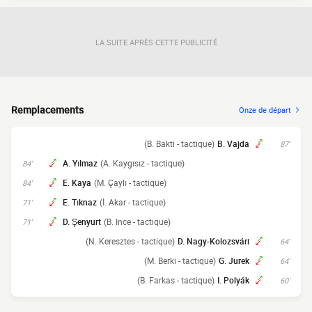
LA SUITE APRÈS CETTE PUBLICITÉ
Remplacements
Onze de départ
(B. Bakti - tactique)
B. Vajda
87'
A. Yılmaz
(A. Kaygısız - tactique)
84'
E. Kaya
(M. Çaylı - tactique)
84'
E. Tıknaz
(İ. Akar - tactique)
71'
D. Şenyurt
(B. Ince - tactique)
71'
(N. Keresztes - tactique)
D. Nagy-Kolozsvári
64'
(M. Berki - tactique)
G. Jurek
64'
(B. Farkas - tactique)
I. Polyák
60'