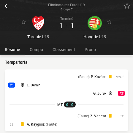
Éliminatoires Euro U19
Groupe 7
Terminé
1
1
-
Turquie U19
Hongrie U19
Résumé
Compo
Classement
Prono
Temps forts
(Faute)
P. Kovács
90+2'
E. Demir
85'
G. Jurek
73'
MT
0 - 0
(Faute)
Z. Vancsa
31'
A. Kaygısız
(Faute)
18'