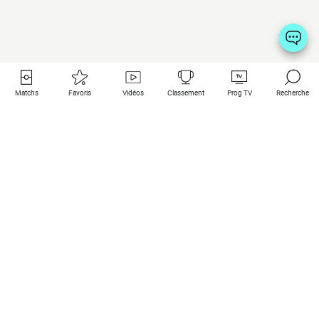
Matchs
Favoris
Vidéos
Classement
Prog TV
Recherche
Liens utiles
Clubs à la une
Tous les matchs
PSG
Matchs en live
Bayern Munich
Derniers résultats
Real Madrid
Matchs à venir
Inter
Match en streaming
Juventus
Contact
Manchester City