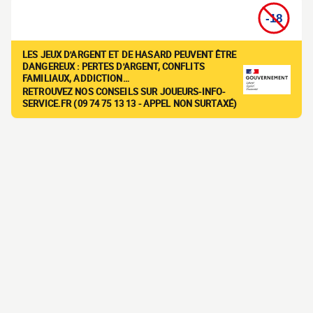
LES JEUX D'ARGENT ET DE HASARD PEUVENT ÊTRE
DANGEREUX : PERTES D'ARGENT, CONFLITS
FAMILIAUX, ADDICTION…
RETROUVEZ NOS CONSEILS SUR JOUEURS-INFO-
SERVICE.FR (09 74 75 13 13 - APPEL NON SURTAXÉ)