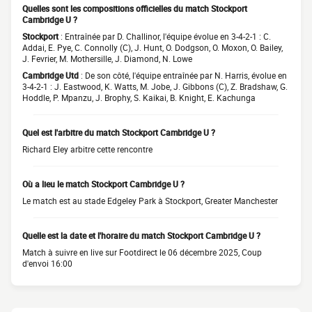
Quelles sont les compositions officielles du match Stockport
Cambridge U ?
Stockport
: Entraînée par D. Challinor, l'équipe évolue en 3-4-2-1 : C.
Addai, E. Pye, C. Connolly (C), J. Hunt, O. Dodgson, O. Moxon, O. Bailey,
J. Fevrier, M. Mothersille, J. Diamond, N. Lowe
Cambridge Utd
: De son côté, l'équipe entraînée par N. Harris, évolue en
3-4-2-1 : J. Eastwood, K. Watts, M. Jobe, J. Gibbons (C), Z. Bradshaw, G.
Hoddle, P. Mpanzu, J. Brophy, S. Kaikai, B. Knight, E. Kachunga
Quel est l'arbitre du match Stockport Cambridge U ?
Richard Eley arbitre cette rencontre
Où a lieu le match Stockport Cambridge U ?
Le match est au stade Edgeley Park à Stockport, Greater Manchester
Quelle est la date et l'horaire du match Stockport Cambridge U ?
Match à suivre en live sur Footdirect le 06 décembre 2025, Coup
d'envoi 16:00