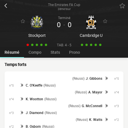
The Emirates FA Cup
2ème tour
Terminé
0
0
-
Stockport
Cambridge U
TAB. 4 - 5
Résumé
Compo
Stats
Prono
Temps forts
(Réussi)
J. Gibbons
n°5
C. O'Keeffe
(Réussi)
n°5
(Réussi)
A. Mayor
n°4
K. Wootton
(Réussi)
n°4
(Réussi)
G. McConnell
n°3
J. Diamond
(Réussi)
n°3
(Réussi)
K. Watts
n°2
B. Osborn
(Réussi)
n°2