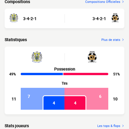
Compositions
Compositions Officielles
3-4-2-1
3-4-2-1
Statistiques
Plus de stats
Possession
49%
51%
Tirs
7
6
11
10
4
4
Stats joueurs
Les tops & flops