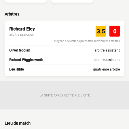
Arbitres
Richard Eley
3.5
0
arbitre principal
Moyenne de cartons par match sur 2 matchs arbitrés
Oliver Noolan
arbitre assistant
Richard Wigglesworth
arbitre assistant
Lee Hible
quatrième arbitre
LA SUITE APRÈS CETTE PUBLICITÉ
Lieu du match