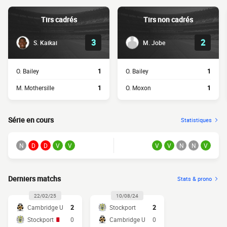
Tirs cadrés
Tirs non cadrés
3
2
S. Kaikai
M. Jobe
O. Bailey
1
O. Bailey
1
M. Mothersille
1
O. Moxon
1
Série en cours
Statistiques
N
D
D
V
V
V
V
N
N
V
Derniers matchs
Stats & prono
22/02/25
10/08/24
Cambridge U
2
Stockport
2
Stockport
0
Cambridge U
0