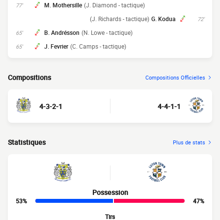
M. Mothersille
(J. Diamond - tactique)
77'
(J. Richards - tactique)
G. Kodua
72'
B. Andrésson
(N. Lowe - tactique)
65'
J. Fevrier
(C. Camps - tactique)
65'
Compositions
Compositions Officielles
4-3-2-1
4-4-1-1
Statistiques
Plus de stats
Possession
53%
47%
Tirs