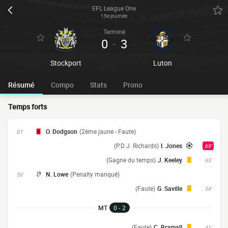
EFL League One
15e journée
Terminé
0
3
-
Stockport
Luton
Résumé
Compo
Stats
Prono
Temps forts
O. Dodgson
(2ème jaune - Faute)
81'
(P.D J. Richards)
I. Jones
69'
(Gagne du temps)
J. Keeley
65'
N. Lowe
(Penalty manqué)
56'
(Faute)
G. Saville
54'
MT
0 - 2
(Faute)
C. Bramall
41'