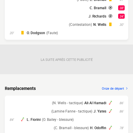
C. Bramall
38'
J. Richards
34'
(Contestation)
N. Wells
30'
O. Dodgson
(Faute)
20'
LA SUITE APRÈS CETTE PUBLICITÉ
Remplacements
Onze de départ
(N. Wells - tactique)
Ali Al Hamadi
86'
(Lamine Fanne - tactique)
J. Yates
86'
L. Fiorini
(O. Bailey - blessure)
84'
(C. Bramall - blessure)
H. Odoffin
78'