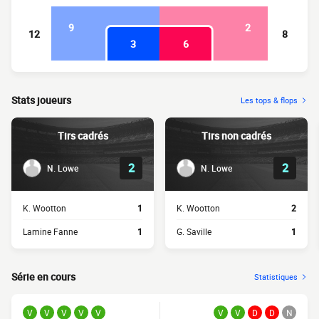
9
2
12
8
3
6
Stats joueurs
Les tops & flops
Tirs cadrés
Tirs non cadrés
2
2
N. Lowe
N. Lowe
K. Wootton
1
K. Wootton
2
Lamine Fanne
1
G. Saville
1
Série en cours
Statistiques
V
V
V
V
V
V
V
D
D
N