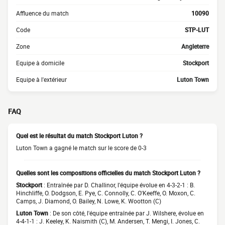
Affluence du match
10090
Code
STP-LUT
Zone
Angleterre
Equipe à domicile
Stockport
Equipe à l'extérieur
Luton Town
FAQ
Quel est le résultat du match Stockport Luton ?
Luton Town a gagné le match sur le score de 0-3
Quelles sont les compositions officielles du match Stockport Luton ?
Stockport
: Entraînée par D. Challinor, l'équipe évolue en 4-3-2-1 : B.
Hinchliffe, O. Dodgson, E. Pye, C. Connolly, C. O'Keeffe, O. Moxon, C.
Camps, J. Diamond, O. Bailey, N. Lowe, K. Wootton (C)
Luton Town
: De son côté, l'équipe entraînée par J. Wilshere, évolue en
4-4-1-1 : J. Keeley, K. Naismith (C), M. Andersen, T. Mengi, I. Jones, C.