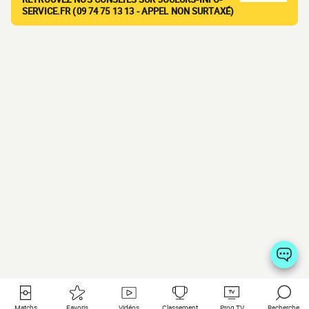
SERVICE.FR (09 74 75 13 13 - APPEL NON SURTAXÉ)
Matchs
Favoris
Vidéos
Classement
Prog TV
Recherche