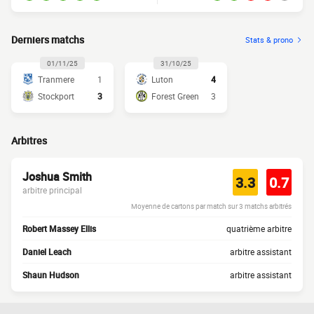
Derniers matchs
Stats & prono
01/11/25
31/10/25
Tranmere
1
Luton
4
Stockport
3
Forest Green
3
Arbitres
Joshua Smith
3.3
0.7
arbitre principal
Moyenne de cartons par match sur 3 matchs arbitrés
Robert Massey Ellis
quatrième arbitre
Daniel Leach
arbitre assistant
Shaun Hudson
arbitre assistant