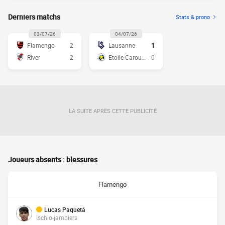
Derniers matchs
Stats & prono
03/07/26
04/07/26
Flamengo
2
Lausanne
1
River
2
Etoile Carouge
0
LA SUITE APRÈS CETTE PUBLICITÉ
Joueurs absents : blessures
Flamengo
Lucas Paquetá
Ischio-jambiers