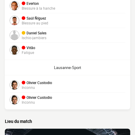
Everton
Blessure à la hanche
Saúl Ñíguez
Blessure au pied
Daniel Sales
Ischio-jambiers
Vitão
Fatigue
Lausanne-Sport
Olivier Custodio
Inconnu
Olivier Custodio
Inconnu
Lieu du match