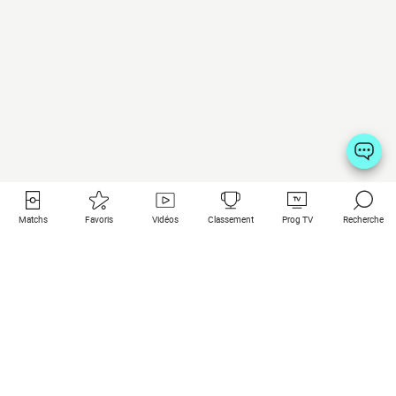
Matchs
Favoris
Vidéos
Classement
Prog TV
Recherche
Liens utiles
Clubs à la une
Tous les matchs
PSG