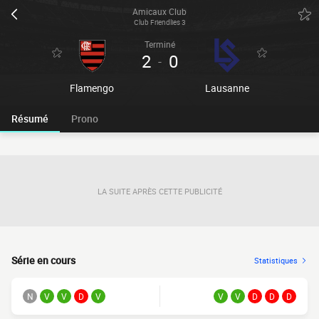
Amicaux Club
Club Friendlies 3
Terminé
2
0
-
Flamengo
Lausanne
Résumé
Prono
LA SUITE APRÈS CETTE PUBLICITÉ
Série en cours
Statistiques
N
V
V
D
V
V
V
D
D
D