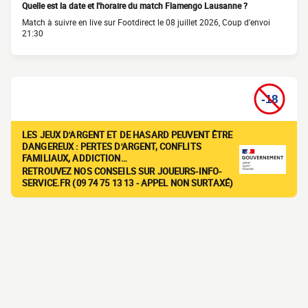
Quelle est la date et l'horaire du match Flamengo Lausanne ?
Match à suivre en live sur Footdirect le 08 juillet 2026, Coup d'envoi
21:30
LES JEUX D'ARGENT ET DE HASARD PEUVENT ÊTRE
DANGEREUX : PERTES D'ARGENT, CONFLITS
FAMILIAUX, ADDICTION…
RETROUVEZ NOS CONSEILS SUR JOUEURS-INFO-
SERVICE.FR (09 74 75 13 13 - APPEL NON SURTAXÉ)