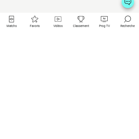
Matchs
Favoris
Vidéos
Classement
Prog TV
Recherche
Liens utiles
Clubs à la une
Tous les matchs
PSG
Matchs en live
Bayern Munich
Derniers résultats
Real Madrid
Matchs à venir
Inter
Match en streaming
Juventus
Contact
Manchester City
Mentions légales
Manchester United
Les amis de Foot Direct
Liverpool
Les guides de Foot Direct