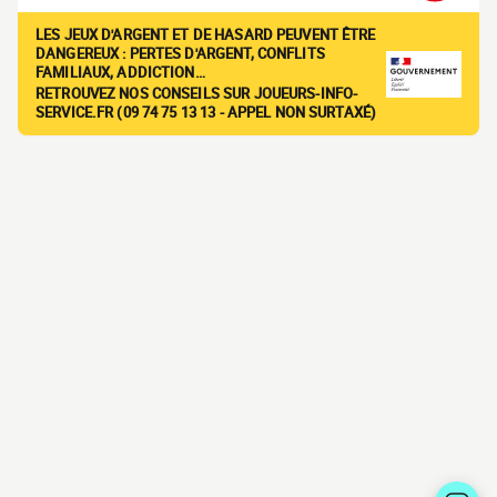
LES JEUX D'ARGENT ET DE HASARD PEUVENT ÊTRE
DANGEREUX : PERTES D'ARGENT, CONFLITS
FAMILIAUX, ADDICTION…
RETROUVEZ NOS CONSEILS SUR JOUEURS-INFO-
SERVICE.FR (09 74 75 13 13 - APPEL NON SURTAXÉ)