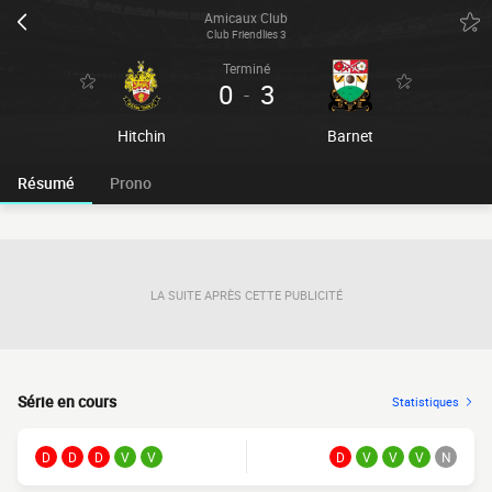
Amicaux Club
Club Friendlies 3
Terminé
0
3
-
Hitchin
Barnet
Résumé
Prono
LA SUITE APRÈS CETTE PUBLICITÉ
Série en cours
Statistiques
D
D
D
V
V
D
V
V
V
N