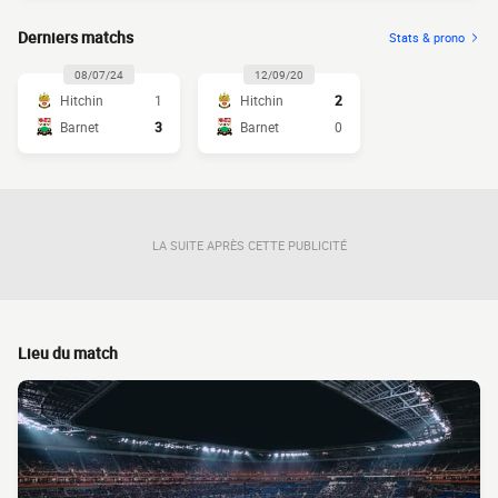
Derniers matchs
Stats & prono
08/07/24
12/09/20
Hitchin
1
Hitchin
2
Barnet
3
Barnet
0
LA SUITE APRÈS CETTE PUBLICITÉ
Lieu du match