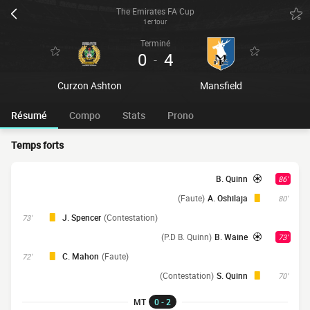
The Emirates FA Cup
1er tour
Terminé
0
4
-
Curzon Ashton
Mansfield
Résumé
Compo
Stats
Prono
Temps forts
B. Quinn
86'
(Faute)
A. Oshilaja
80'
J. Spencer
(Contestation)
73'
(P.D B. Quinn)
B. Waine
73'
C. Mahon
(Faute)
72'
(Contestation)
S. Quinn
70'
MT
0 - 2