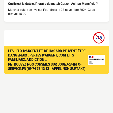
Quelle est la date et l'horaire du match Curzon Ashton Mansfield ?
Match à suivre en live sur Footdirect le 03 novembre 2024, Coup
d'envoi 15:00
LES JEUX D'ARGENT ET DE HASARD PEUVENT ÊTRE
DANGEREUX : PERTES D'ARGENT, CONFLITS
FAMILIAUX, ADDICTION…
RETROUVEZ NOS CONSEILS SUR JOUEURS-INFO-
SERVICE.FR (09 74 75 13 13 - APPEL NON SURTAXÉ)