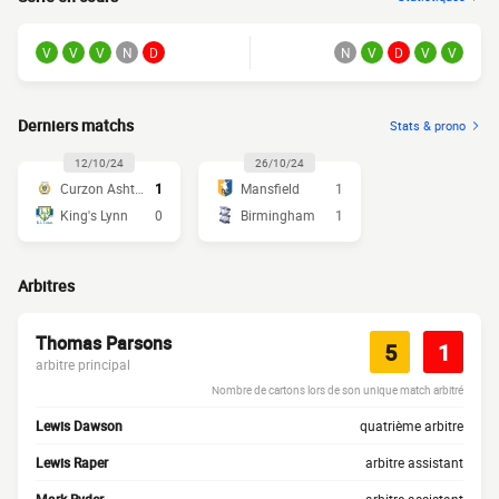
V
V
V
N
D
N
V
D
V
V
Derniers matchs
Stats & prono
12/10/24
26/10/24
Curzon Ashton
1
Mansfield
1
King's Lynn
0
Birmingham
1
Arbitres
Thomas Parsons
5
1
arbitre principal
Nombre de cartons lors de son unique match arbitré
Lewis Dawson
quatrième arbitre
Lewis Raper
arbitre assistant