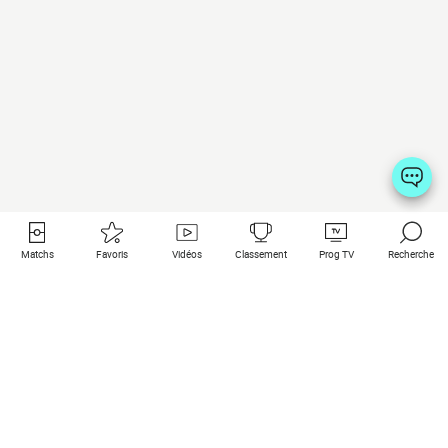
Matchs
Favoris
Vidéos
Classement
Prog TV
Recherche
Liens utiles
Clubs à la une
Tous les matchs
PSG