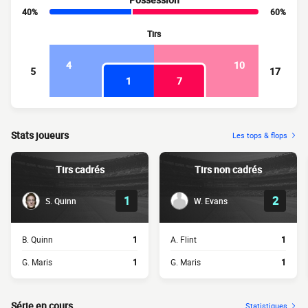
40%
60%
Tirs
4
10
5
17
1
7
Stats joueurs
Les tops & flops
Tirs cadrés
Tirs non cadrés
1
2
S. Quinn
W. Evans
B. Quinn
1
A. Flint
1
G. Maris
1
G. Maris
1
Série en cours
Statistiques