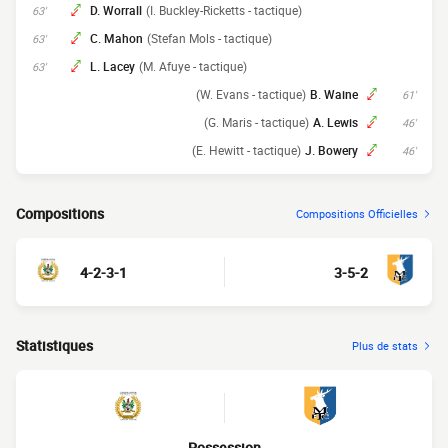
D. Worrall
(I. Buckley-Ricketts - tactique)
63'
C. Mahon
(Stefan Mols - tactique)
63'
L. Lacey
(M. Afuye - tactique)
63'
(W. Evans - tactique)
B. Waine
61'
(G. Maris - tactique)
A. Lewis
46'
(E. Hewitt - tactique)
J. Bowery
46'
Compositions
Compositions Officielles
4-2-3-1
3-5-2
Statistiques
Plus de stats
Possession