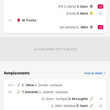
(P.D G. Maris)
S. Quinn
30'
(Faute)
G. Maris
23'
M. Poscha
16'
(sur penalty)
L. Akins
16'
LA SUITE APRÈS CETTE PUBLICITÉ
Remplacements
Onze de départ
C. Tetlow
(I. Sinclair - tactique)
90+1'
T. Sobowale
(J. Spencer - tactique)
78'
(S. Quinn - tactique)
S. McLaughlin
74'
(L. Reed - tactique)
B. Quinn
70'