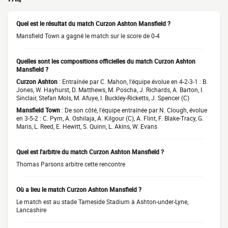
Quel est le résultat du match Curzon Ashton Mansfield ?
Mansfield Town a gagné le match sur le score de 0-4
Quelles sont les compositions officielles du match Curzon Ashton
Mansfield ?
Curzon Ashton
: Entraînée par C. Mahon, l'équipe évolue en 4-2-3-1 : B.
Jones, W. Hayhurst, D. Matthews, M. Poscha, J. Richards, A. Barton, I.
Sinclair, Stefan Mols, M. Afuye, I. Buckley-Ricketts, J. Spencer (C)
Mansfield Town
: De son côté, l'équipe entraînée par N. Clough, évolue
en 3-5-2 : C. Pym, A. Oshilaja, A. Kilgour (C), A. Flint, F. Blake-Tracy, G.
Maris, L. Reed, E. Hewitt, S. Quinn, L. Akins, W. Evans
Quel est l'arbitre du match Curzon Ashton Mansfield ?
Thomas Parsons arbitre cette rencontre
Où a lieu le match Curzon Ashton Mansfield ?
Le match est au stade Tameside Stadium à Ashton-under-Lyne,
Lancashire