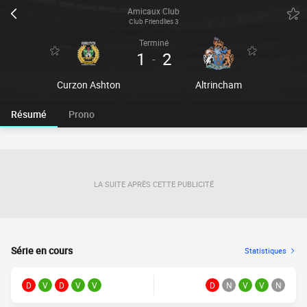
Amicaux Club
Club Friendlies 3
Terminé
1
2
-
Curzon Ashton
Altrincham
Résumé
Prono
LA SUITE APRÈS CETTE PUBLICITÉ
Série en cours
Statistiques
D
V
D
V
V
D
N
V
V
N