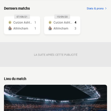
Derniers matchs
Stats & prono
07/08/21
15/09/20
Curzon Ashton
1
Curzon Ashton
4
Altrincham
1
Altrincham
3
LA SUITE APRÈS CETTE PUBLICITÉ
Lieu du match