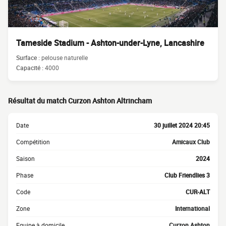
Tameside Stadium - Ashton-under-Lyne, Lancashire
Surface :
pelouse naturelle
Capacité :
4000
Résultat du match Curzon Ashton Altrincham
Date
30 juillet 2024 20:45
Compétition
Amicaux Club
Saison
2024
Phase
Club Friendlies 3
Code
CUR-ALT
Zone
International
Equipe à domicile
Curzon Ashton