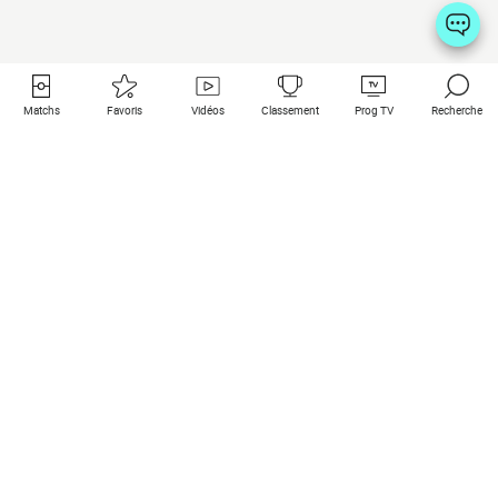
Matchs
Favoris
Vidéos
Classement
Prog TV
Recherche
Liens utiles
Clubs à la une
Tous les matchs
PSG
Matchs en live
Bayern Munich
Derniers résultats
Real Madrid
Matchs à venir
Inter
Match en streaming
Juventus
Contact
Manchester City
Mentions légales
Manchester United
Les amis de Foot Direct
Liverpool
Les guides de Foot Direct