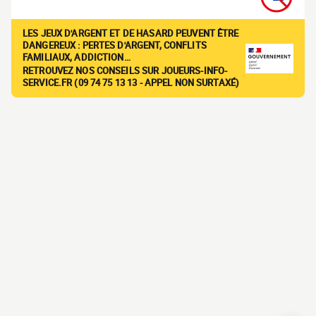
LES JEUX D'ARGENT ET DE HASARD PEUVENT ÊTRE
DANGEREUX : PERTES D'ARGENT, CONFLITS
FAMILIAUX, ADDICTION…
RETROUVEZ NOS CONSEILS SUR JOUEURS-INFO-
SERVICE.FR (09 74 75 13 13 - APPEL NON SURTAXÉ)